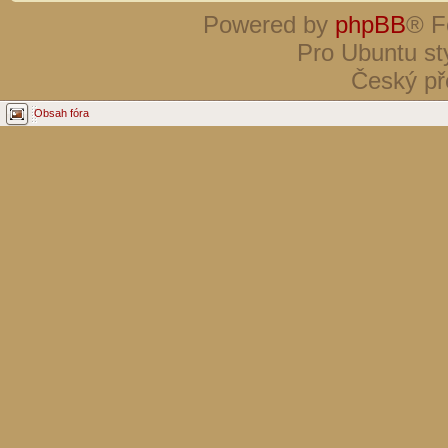
Powered by
phpBB
® F
Pro Ubuntu st
Český př
Obsah fóra