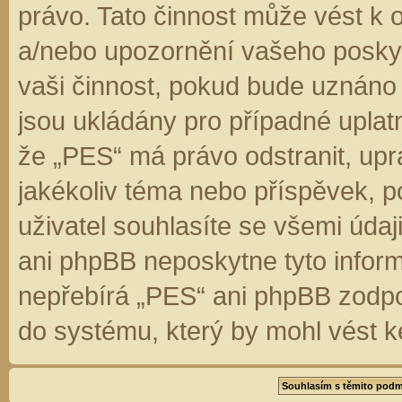
právo. Tato činnost může vést k 
a/nebo upozornění vašeho poskyt
vaši činnost, pokud bude uznáno
jsou ukládány pro případné uplatn
že „PES“ má právo odstranit, up
jakékoliv téma nebo příspěvek, 
uživatel souhlasíte se všemi úda
ani phpBB neposkytne tyto inform
nepřebírá „PES“ ani phpBB zodpo
do systému, který by mohl vést k