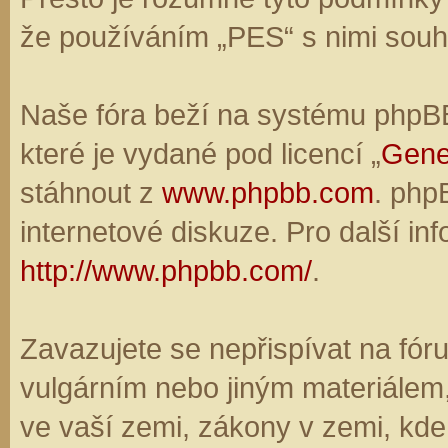
že používáním „PES“ s nimi souhl
Naše fóra beží na systému phpBB,
které je vydané pod licencí „
Gene
stáhnout z
www.phpbb.com
. php
internetové diskuze. Pro další in
http://www.phpbb.com/
.
Zavazujete se nepřispívat na fó
vulgárním nebo jiným materiálem,
ve vaší zemi, zákony v zemi, kde