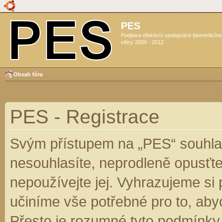
PES
Podpora efektivní spolupráce biomedicín
sféry 2009 - 2012
Obsah fóra
PES - Registrace
Svým přístupem na „PES“ souhlas
nesouhlasíte, neprodleně opusťte
nepoužívejte jej. Vyhrazujeme si
učiníme vše potřebné pro to, aby
Přesto je rozumné tyto podmínky