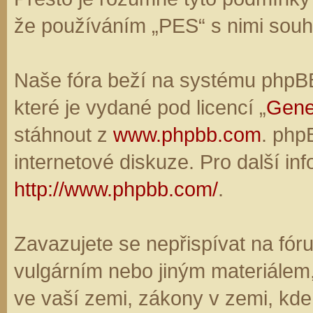
že používáním „PES“ s nimi souhl
Naše fóra beží na systému phpBB,
které je vydané pod licencí „
Gene
stáhnout z
www.phpbb.com
. php
internetové diskuze. Pro další in
http://www.phpbb.com/
.
Zavazujete se nepřispívat na fó
vulgárním nebo jiným materiálem,
ve vaší zemi, zákony v zemi, kde