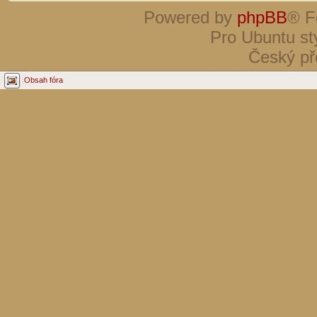
Powered by
phpBB
® F
Pro Ubuntu st
Český př
Obsah fóra