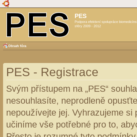
PES
Podpora efektivní spolupráce biomedicín
sféry 2009 - 2012
Obsah fóra
PES - Registrace
Svým přístupem na „PES“ souhlas
nesouhlasíte, neprodleně opusťte
nepoužívejte jej. Vyhrazujeme si
učiníme vše potřebné pro to, aby
Přesto je rozumné tyto podmínky