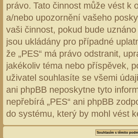
právo. Tato činnost může vést k 
a/nebo upozornění vašeho poskyt
vaši činnost, pokud bude uznáno
jsou ukládány pro případné uplatn
že „PES“ má právo odstranit, up
jakékoliv téma nebo příspěvek, 
uživatel souhlasíte se všemi úda
ani phpBB neposkytne tyto inform
nepřebírá „PES“ ani phpBB zodpo
do systému, který by mohl vést k