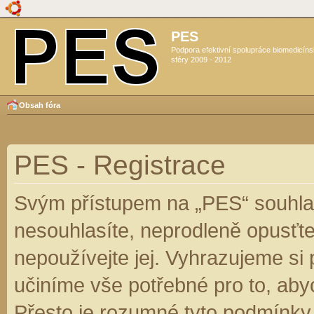
PES
Podpora efektivní spolupráce biomedicín
sféry 2009 - 2012
Obsah fóra
PES - Registrace
Svým přístupem na „PES“ souhlas
nesouhlasíte, neprodleně opusťte
nepoužívejte jej. Vyhrazujeme si
učiníme vše potřebné pro to, aby
Přesto je rozumné tyto podmínky