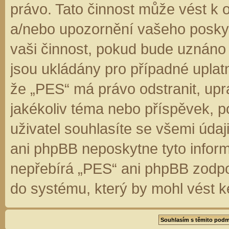
právo. Tato činnost může vést k 
a/nebo upozornění vašeho poskyt
vaši činnost, pokud bude uznáno
jsou ukládány pro případné uplatn
že „PES“ má právo odstranit, up
jakékoliv téma nebo příspěvek, 
uživatel souhlasíte se všemi úda
ani phpBB neposkytne tyto inform
nepřebírá „PES“ ani phpBB zodpo
do systému, který by mohl vést k