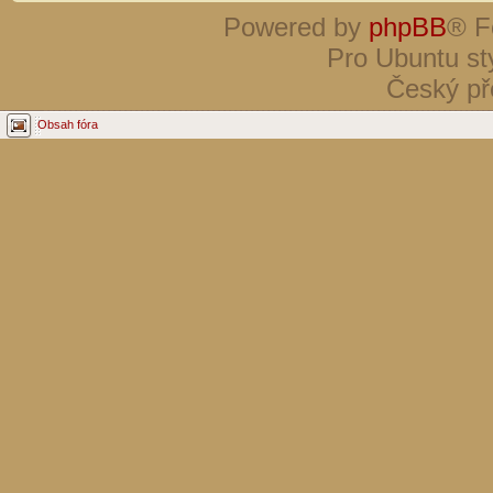
Powered by
phpBB
® F
Pro Ubuntu st
Český př
Obsah fóra