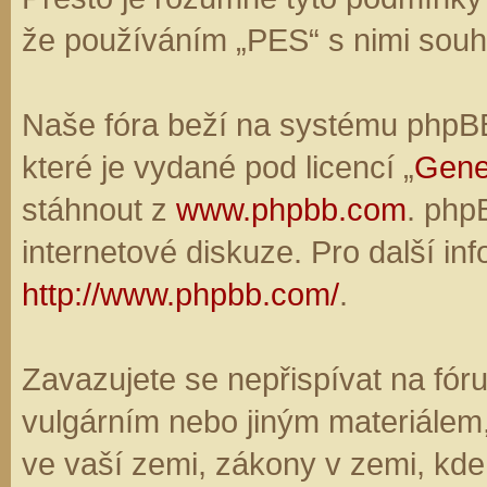
že používáním „PES“ s nimi souhl
Naše fóra beží na systému phpBB,
které je vydané pod licencí „
Gene
stáhnout z
www.phpbb.com
. php
internetové diskuze. Pro další in
http://www.phpbb.com/
.
Zavazujete se nepřispívat na fó
vulgárním nebo jiným materiálem,
ve vaší zemi, zákony v zemi, kde