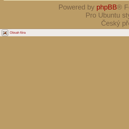
Powered by
phpBB
® F
Pro Ubuntu st
Český př
Obsah fóra