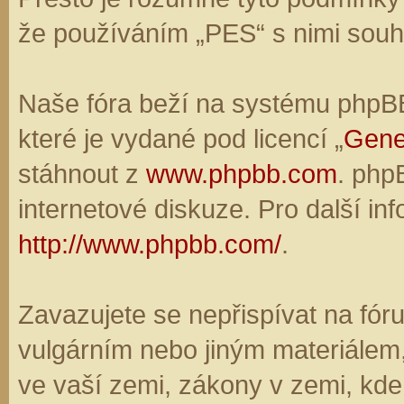
že používáním „PES“ s nimi souhl
Naše fóra beží na systému phpBB,
které je vydané pod licencí „
Gene
stáhnout z
www.phpbb.com
. php
internetové diskuze. Pro další in
http://www.phpbb.com/
.
Zavazujete se nepřispívat na fó
vulgárním nebo jiným materiálem,
ve vaší zemi, zákony v zemi, kde