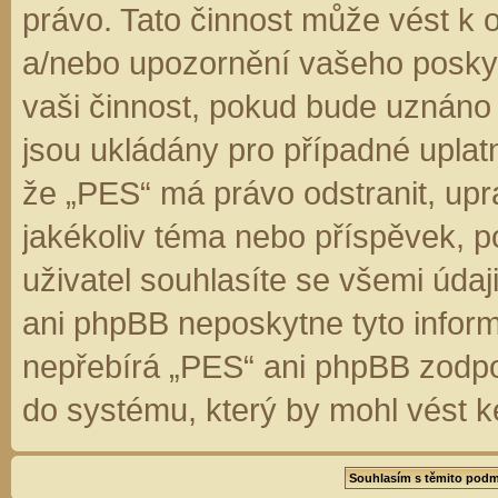
právo. Tato činnost může vést k 
a/nebo upozornění vašeho poskyt
vaši činnost, pokud bude uznáno
jsou ukládány pro případné uplatn
že „PES“ má právo odstranit, up
jakékoliv téma nebo příspěvek, 
uživatel souhlasíte se všemi úda
ani phpBB neposkytne tyto inform
nepřebírá „PES“ ani phpBB zodpo
do systému, který by mohl vést k