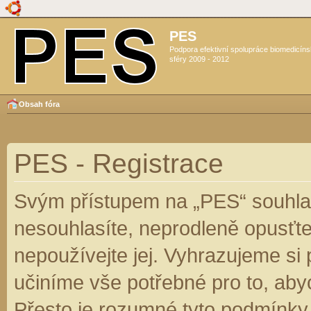
PES
Podpora efektivní spolupráce biomedicín
sféry 2009 - 2012
Obsah fóra
PES - Registrace
Svým přístupem na „PES“ souhlas
nesouhlasíte, neprodleně opusťte
nepoužívejte jej. Vyhrazujeme si
učiníme vše potřebné pro to, aby
Přesto je rozumné tyto podmínky