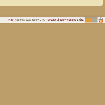
Tým
• Všechny časy jsou v UTC •
Smazat všechny cookies z fóra