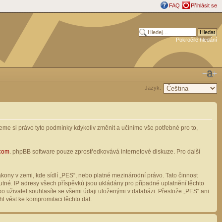
FAQ
Přihlásit se
Pokročilé hledání
Jazyk:
me si právo tyto podmínky kdykoliv změnit a učiníme vše potřebné pro to,
com
. phpBB software pouze zprostředkovává internetové diskuze. Pro další
ony v zemi, kde sídlí „PES“, nebo platné mezinárodní právo. Tato činnost
tné. IP adresy všech příspěvků jsou ukládány pro případné uplatnění těchto
o uživatel souhlasíte se všemi údaji uloženými v databázi. Přestože „PES“ ani
l vést ke kompromitaci těchto dat.