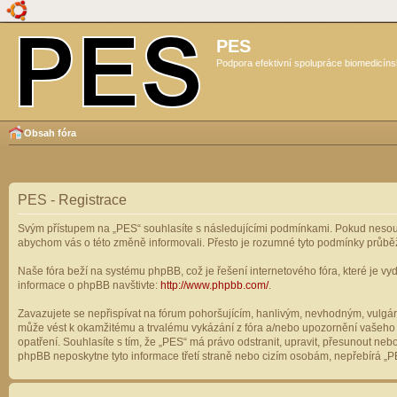
PES
Podpora efektivní spolupráce biomedicíns
Obsah fóra
PES - Registrace
Svým přístupem na „PES“ souhlasíte s následujícími podmínkami. Pokud nesouhl
abychom vás o této změně informovali. Přesto je rozumné tyto podmínky průbě
Naše fóra beží na systému phpBB, což je řešení internetového fóra, které je vyd
informace o phpBB navštivte:
http://www.phpbb.com/
.
Zavazujete se nepřispívat na fórum pohoršujícím, hanlivým, nevhodným, vulgárn
může vést k okamžitému a trvalému vykázání z fóra a/nebo upozornění vašeho p
opatření. Souhlasíte s tím, že „PES“ má právo odstranit, upravit, přesunout n
phpBB neposkytne tyto informace třetí straně nebo cizím osobám, nepřebírá „PE