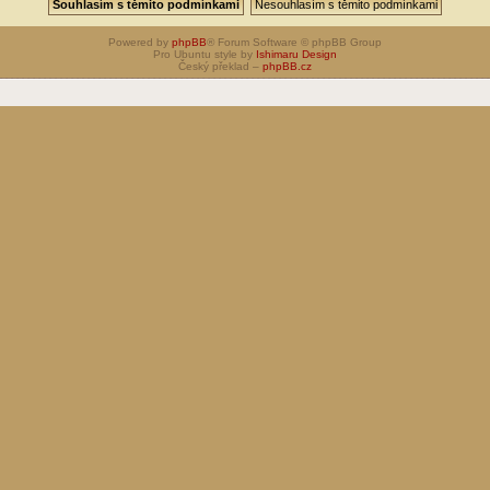
Powered by
phpBB
® Forum Software © phpBB Group
Pro Ubuntu style by
Ishimaru Design
Český překlad –
phpBB.cz