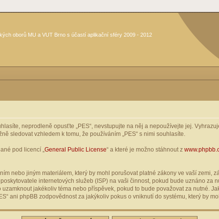
kých oborů MU a VUT Brno s účastí aplikační sféry 2009 - 2012
asíte, neprodleně opusťte „PES“, nevstupujte na něj a nepoužívejte jej. Vyhrazuje
žně sledovat vzhledem k tomu, že používáním „PES“ s nimi souhlasíte.
ané pod licencí „
General Public License
“ a které je možno stáhnout z
www.phpbb.
ím nebo jiným materiálem, který by mohl porušovat platné zákony ve vaší zemi, zák
oskytovatele internetových služeb (ISP) na vaši činnost, pokud bude uznáno za nu
ebo uzamknout jakékoliv téma nebo příspěvek, pokud to bude považovat za nutné. Jak
S“ ani phpBB zodpovědnost za jakýkoliv pokus o vniknutí do systému, který by moh