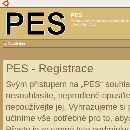
PES
Podpora efektivní spolupráce biomedicín
sféry 2009 - 2012
Obsah fóra
PES - Registrace
Svým přístupem na „PES“ souhlas
nesouhlasíte, neprodleně opusťte
nepoužívejte jej. Vyhrazujeme si
učiníme vše potřebné pro to, aby
Přesto je rozumné tyto podmínky