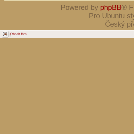
Powered by
phpBB
® F
Pro Ubuntu st
Český př
Obsah fóra