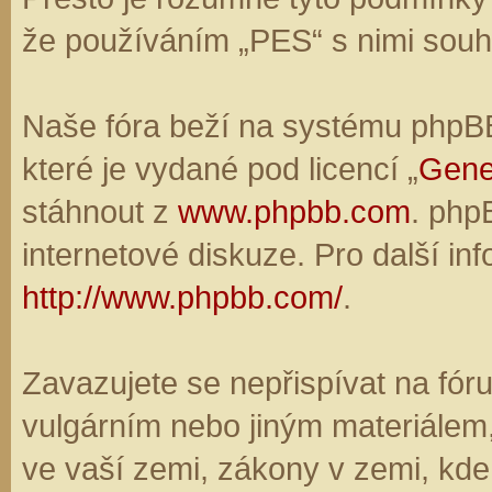
že používáním „PES“ s nimi souhl
Naše fóra beží na systému phpBB,
které je vydané pod licencí „
Gene
stáhnout z
www.phpbb.com
. php
internetové diskuze. Pro další in
http://www.phpbb.com/
.
Zavazujete se nepřispívat na fó
vulgárním nebo jiným materiálem,
ve vaší zemi, zákony v zemi, kde