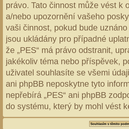
právo. Tato činnost může vést k 
a/nebo upozornění vašeho poskyt
vaši činnost, pokud bude uznáno
jsou ukládány pro případné uplatn
že „PES“ má právo odstranit, up
jakékoliv téma nebo příspěvek, 
uživatel souhlasíte se všemi úda
ani phpBB neposkytne tyto inform
nepřebírá „PES“ ani phpBB zodpo
do systému, který by mohl vést k