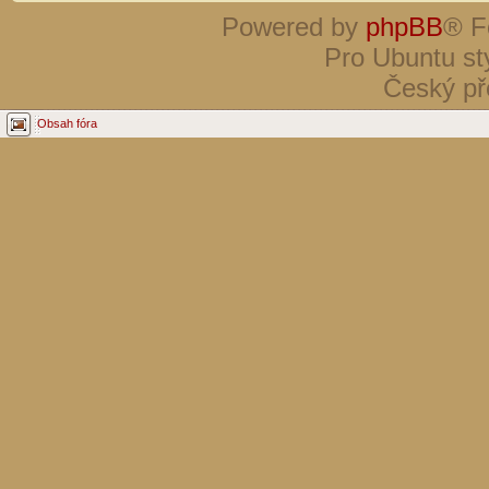
Powered by
phpBB
® F
Pro Ubuntu st
Český př
Obsah fóra