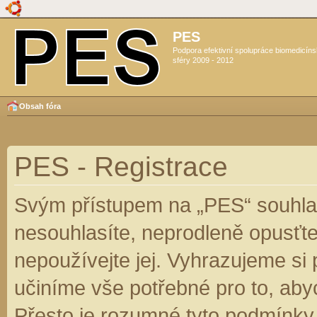
PES
Podpora efektivní spolupráce biomedicín
sféry 2009 - 2012
Obsah fóra
PES - Registrace
Svým přístupem na „PES“ souhlas
nesouhlasíte, neprodleně opusťte
nepoužívejte jej. Vyhrazujeme si
učiníme vše potřebné pro to, aby
Přesto je rozumné tyto podmínky