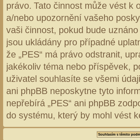
právo. Tato činnost může vést k 
a/nebo upozornění vašeho poskyt
vaši činnost, pokud bude uznáno
jsou ukládány pro případné uplatn
že „PES“ má právo odstranit, up
jakékoliv téma nebo příspěvek, 
uživatel souhlasíte se všemi úda
ani phpBB neposkytne tyto inform
nepřebírá „PES“ ani phpBB zodpo
do systému, který by mohl vést k