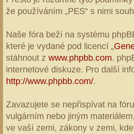
že používáním „PES“ s nimi souhl
Naše fóra beží na systému phpBB,
které je vydané pod licencí „
Gene
stáhnout z
www.phpbb.com
. php
internetové diskuze. Pro další in
http://www.phpbb.com/
.
Zavazujete se nepřispívat na fó
vulgárním nebo jiným materiálem,
ve vaší zemi, zákony v zemi, kde