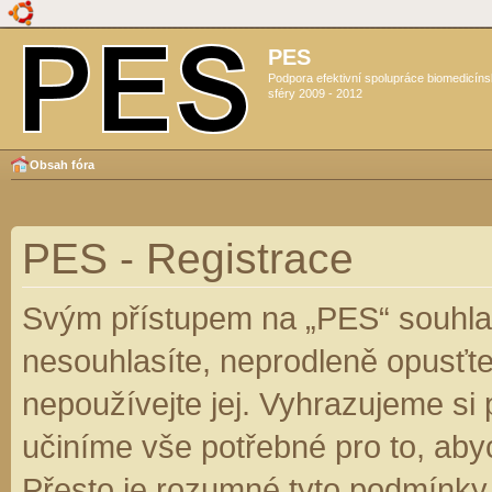
PES
Podpora efektivní spolupráce biomedicín
sféry 2009 - 2012
Obsah fóra
PES - Registrace
Svým přístupem na „PES“ souhlas
nesouhlasíte, neprodleně opusťte
nepoužívejte jej. Vyhrazujeme si
učiníme vše potřebné pro to, aby
Přesto je rozumné tyto podmínky