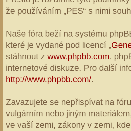
že používáním „PES“ s nimi souhl
Naše fóra beží na systému phpBB,
které je vydané pod licencí „
Gene
stáhnout z
www.phpbb.com
. php
internetové diskuze. Pro další in
http://www.phpbb.com/
.
Zavazujete se nepřispívat na fó
vulgárním nebo jiným materiálem,
ve vaší zemi, zákony v zemi, kde