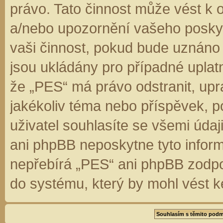
právo. Tato činnost může vést k 
a/nebo upozornění vašeho poskyt
vaši činnost, pokud bude uznáno
jsou ukládány pro případné uplatn
že „PES“ má právo odstranit, up
jakékoliv téma nebo příspěvek, 
uživatel souhlasíte se všemi úda
ani phpBB neposkytne tyto inform
nepřebírá „PES“ ani phpBB zodpo
do systému, který by mohl vést k