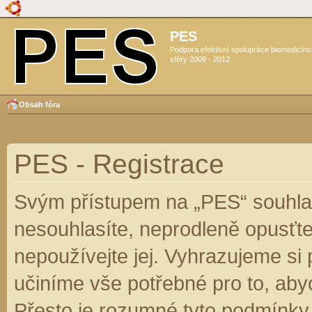
PES
Podpora efektivní spolupráce biomedicín
sféry 2009 - 2012
Obsah fóra
PES - Registrace
Svým přístupem na „PES“ souhlas
nesouhlasíte, neprodleně opusťte
nepoužívejte jej. Vyhrazujeme si
učiníme vše potřebné pro to, aby
Přesto je rozumné tyto podmínky