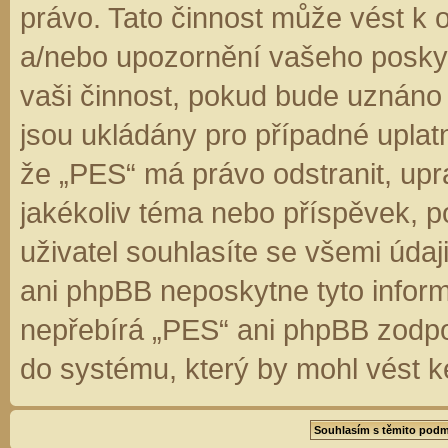
právo. Tato činnost může vést k 
a/nebo upozornění vašeho poskyt
vaši činnost, pokud bude uznáno
jsou ukládány pro případné uplatn
že „PES“ má právo odstranit, up
jakékoliv téma nebo příspěvek, 
uživatel souhlasíte se všemi úda
ani phpBB neposkytne tyto inform
nepřebírá „PES“ ani phpBB zodpo
do systému, který by mohl vést k