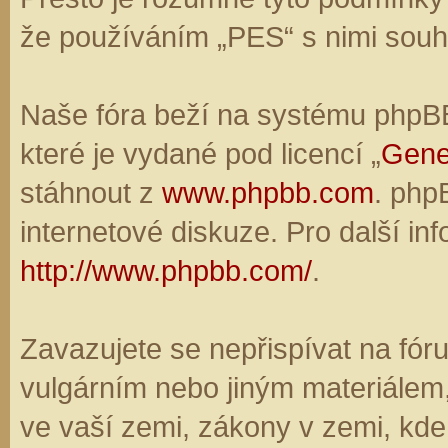
že používáním „PES“ s nimi souhl
Naše fóra beží na systému phpBB,
které je vydané pod licencí „
Gene
stáhnout z
www.phpbb.com
. php
internetové diskuze. Pro další in
http://www.phpbb.com/
.
Zavazujete se nepřispívat na fó
vulgárním nebo jiným materiálem,
ve vaší zemi, zákony v zemi, kde