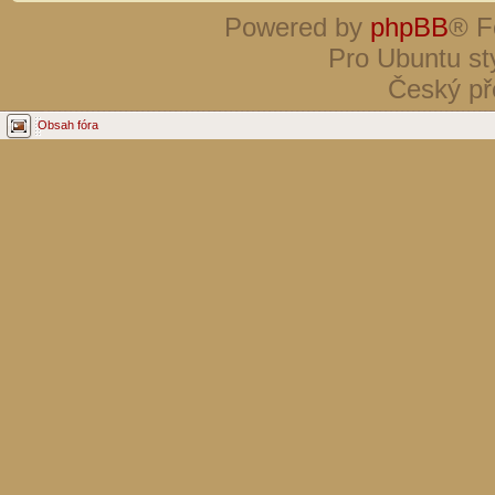
Powered by
phpBB
® F
Pro Ubuntu st
Český př
Obsah fóra