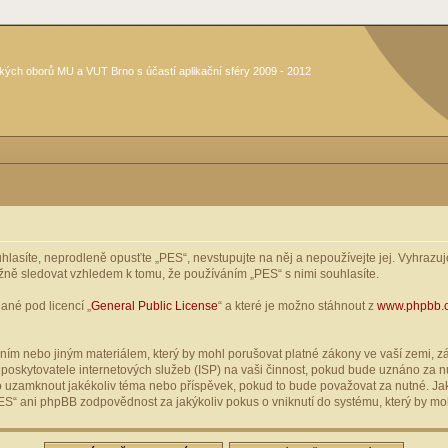
kých oborů MU a VUT Brno s účastí aplikační sféry 2009 - 2012
asíte, neprodleně opusťte „PES“, nevstupujte na něj a nepoužívejte jej. Vyhrazuje
žně sledovat vzhledem k tomu, že používáním „PES“ s nimi souhlasíte.
ané pod licencí „
General Public License
“ a které je možno stáhnout z
www.phpbb.
ím nebo jiným materiálem, který by mohl porušovat platné zákony ve vaší zemi, zák
oskytovatele internetových služeb (ISP) na vaši činnost, pokud bude uznáno za nu
ebo uzamknout jakékoliv téma nebo příspěvek, pokud to bude považovat za nutné. Jak
S“ ani phpBB zodpovědnost za jakýkoliv pokus o vniknutí do systému, který by moh