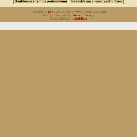
Powered by
phpBB
® Forum Software © phpBB Group
Pro Ubuntu style by
Ishimaru Design
Český překlad –
phpBB.cz