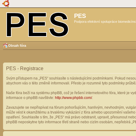
PES
Podpora efektivní spolupráce biomedicíns
Obsah fóra
PES - Registrace
Svým přístupem na „PES“ souhlasíte s následujícími podmínkami. Pokud nesouhl
abychom vás o této změně informovali. Přesto je rozumné tyto podmínky průbě
Naše fóra beží na systému phpBB, což je řešení internetového fóra, které je vyd
informace o phpBB navštivte:
http://www.phpbb.com/
.
Zavazujete se nepřispívat na fórum pohoršujícím, hanlivým, nevhodným, vulgárn
může vést k okamžitému a trvalému vykázání z fóra a/nebo upozornění vašeho p
opatření. Souhlasíte s tím, že „PES“ má právo odstranit, upravit, přesunout n
phpBB neposkytne tyto informace třetí straně nebo cizím osobám, nepřebírá „PE