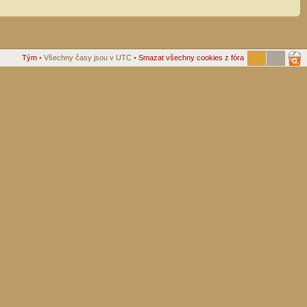
Tým
• Všechny časy jsou v UTC •
Smazat všechny cookies z fóra