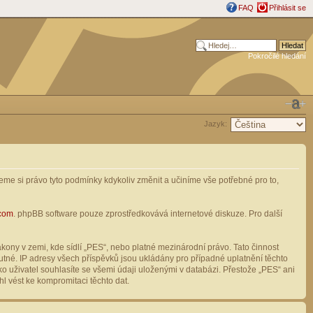
FAQ
Přihlásit se
Pokročilé hledání
Jazyk:
me si právo tyto podmínky kdykoliv změnit a učiníme vše potřebné pro to,
com
. phpBB software pouze zprostředkovává internetové diskuze. Pro další
ony v zemi, kde sídlí „PES“, nebo platné mezinárodní právo. Tato činnost
tné. IP adresy všech příspěvků jsou ukládány pro případné uplatnění těchto
o uživatel souhlasíte se všemi údaji uloženými v databázi. Přestože „PES“ ani
l vést ke kompromitaci těchto dat.