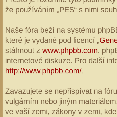
že používáním „PES“ s nimi souhl
Naše fóra beží na systému phpBB,
které je vydané pod licencí „
Gene
stáhnout z
www.phpbb.com
. php
internetové diskuze. Pro další in
http://www.phpbb.com/
.
Zavazujete se nepřispívat na fó
vulgárním nebo jiným materiálem,
ve vaší zemi, zákony v zemi, kde