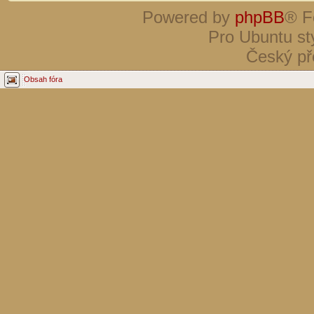
Powered by
phpBB
® F
Pro Ubuntu st
Český př
Obsah fóra