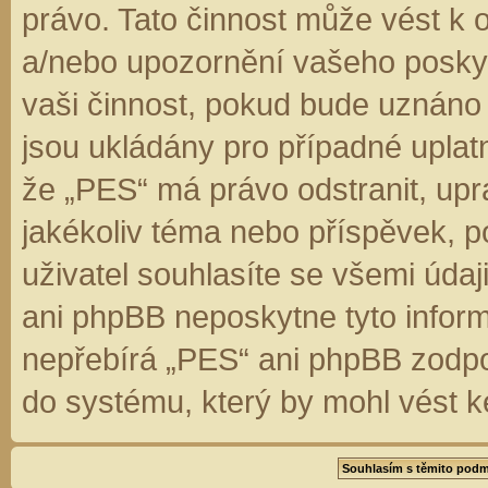
právo. Tato činnost může vést k 
a/nebo upozornění vašeho poskyt
vaši činnost, pokud bude uznáno
jsou ukládány pro případné uplatn
že „PES“ má právo odstranit, up
jakékoliv téma nebo příspěvek, 
uživatel souhlasíte se všemi úda
ani phpBB neposkytne tyto inform
nepřebírá „PES“ ani phpBB zodpo
do systému, který by mohl vést k