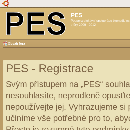
PES
Podpora efektivní spolupráce biomedicín
sféry 2009 - 2012
Obsah fóra
PES - Registrace
Svým přístupem na „PES“ souhlas
nesouhlasíte, neprodleně opusťte
nepoužívejte jej. Vyhrazujeme si
učiníme vše potřebné pro to, aby
Přesto je rozumné tyto podmínky