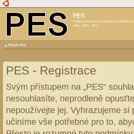
PES
Podpora efektivní spolupráce biomedicín
sféry 2009 - 2012
Obsah fóra
PES - Registrace
Svým přístupem na „PES“ souhlas
nesouhlasíte, neprodleně opusťte
nepoužívejte jej. Vyhrazujeme si
učiníme vše potřebné pro to, aby
Přesto je rozumné tyto podmínky