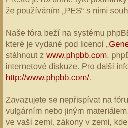
že používáním „PES“ s nimi souhl
Naše fóra beží na systému phpBB,
které je vydané pod licencí „
Gene
stáhnout z
www.phpbb.com
. php
internetové diskuze. Pro další in
http://www.phpbb.com/
.
Zavazujete se nepřispívat na fó
vulgárním nebo jiným materiálem,
ve vaší zemi, zákony v zemi, kde