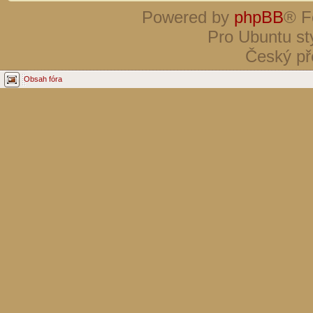
Powered by
phpBB
® F
Pro Ubuntu st
Český př
Obsah fóra