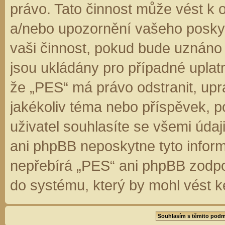
právo. Tato činnost může vést k 
a/nebo upozornění vašeho poskyt
vaši činnost, pokud bude uznáno
jsou ukládány pro případné uplatn
že „PES“ má právo odstranit, up
jakékoliv téma nebo příspěvek, 
uživatel souhlasíte se všemi úda
ani phpBB neposkytne tyto inform
nepřebírá „PES“ ani phpBB zodpo
do systému, který by mohl vést k