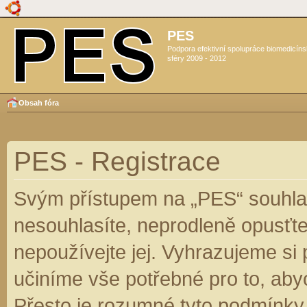
PES
Podpora efektivní spolupráce biomedicín
sféry 2009 - 2012
Obsah fóra
PES - Registrace
Svým přístupem na „PES“ souhlas
nesouhlasíte, neprodleně opusťte
nepoužívejte jej. Vyhrazujeme si
učiníme vše potřebné pro to, aby
Přesto je rozumné tyto podmínky