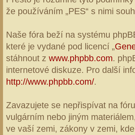
že používáním „PES“ s nimi souhl
Naše fóra beží na systému phpBB,
které je vydané pod licencí „
Gene
stáhnout z
www.phpbb.com
. php
internetové diskuze. Pro další in
http://www.phpbb.com/
.
Zavazujete se nepřispívat na fó
vulgárním nebo jiným materiálem,
ve vaší zemi, zákony v zemi, kde