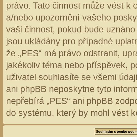
právo. Tato činnost může vést k 
a/nebo upozornění vašeho poskyt
vaši činnost, pokud bude uznáno
jsou ukládány pro případné uplatn
že „PES“ má právo odstranit, up
jakékoliv téma nebo příspěvek, 
uživatel souhlasíte se všemi úda
ani phpBB neposkytne tyto inform
nepřebírá „PES“ ani phpBB zodpo
do systému, který by mohl vést k