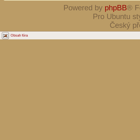
Powered by
phpBB
® F
Pro Ubuntu st
Český př
Obsah fóra