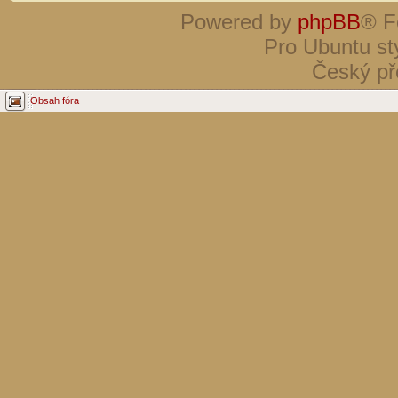
Powered by
phpBB
® F
Pro Ubuntu st
Český př
Obsah fóra