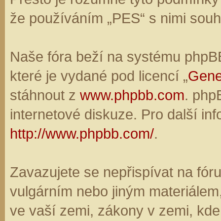
že používáním „PES“ s nimi souhl
Naše fóra beží na systému phpBB,
které je vydané pod licencí „
Gene
stáhnout z
www.phpbb.com
. php
internetové diskuze. Pro další in
http://www.phpbb.com/
.
Zavazujete se nepřispívat na fó
vulgárním nebo jiným materiálem,
ve vaší zemi, zákony v zemi, kde