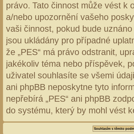
právo. Tato činnost může vést k 
a/nebo upozornění vašeho poskyt
vaši činnost, pokud bude uznáno
jsou ukládány pro případné uplatn
že „PES“ má právo odstranit, up
jakékoliv téma nebo příspěvek, 
uživatel souhlasíte se všemi úda
ani phpBB neposkytne tyto inform
nepřebírá „PES“ ani phpBB zodpo
do systému, který by mohl vést k