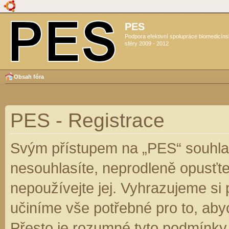
PES
Podpora efektivní spolupráce biomedicín
sféry 2009 - 2012
Obsah fóra
PES - Registrace
Svým přístupem na „PES“ souhlas
nesouhlasíte, neprodleně opusťte
nepoužívejte jej. Vyhrazujeme si
učiníme vše potřebné pro to, aby
Přesto je rozumné tyto podmínky