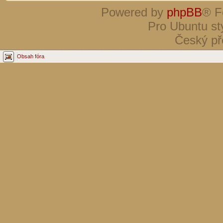
Powered by
phpBB
® F
Pro Ubuntu st
Český př
Obsah fóra