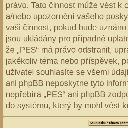
právo. Tato činnost může vést k 
a/nebo upozornění vašeho poskyt
vaši činnost, pokud bude uznáno
jsou ukládány pro případné uplatn
že „PES“ má právo odstranit, up
jakékoliv téma nebo příspěvek, 
uživatel souhlasíte se všemi úda
ani phpBB neposkytne tyto inform
nepřebírá „PES“ ani phpBB zodpo
do systému, který by mohl vést k