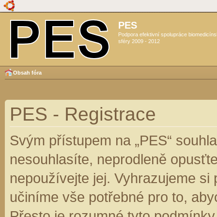
PES
Podpora efektivní spolupráce biomedicín
sféry 2009 - 2012
Obsah fóra
PES - Registrace
Svým přístupem na „PES“ souhlas
nesouhlasíte, neprodleně opusťte
nepoužívejte jej. Vyhrazujeme si
učiníme vše potřebné pro to, aby
Přesto je rozumné tyto podmínky