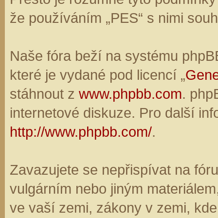
že používáním „PES“ s nimi souhl
Naše fóra beží na systému phpBB,
které je vydané pod licencí „
Gene
stáhnout z
www.phpbb.com
. php
internetové diskuze. Pro další in
http://www.phpbb.com/
.
Zavazujete se nepřispívat na fó
vulgárním nebo jiným materiálem,
ve vaší zemi, zákony v zemi, kde