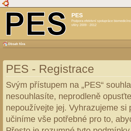
PES
Podpora efektivní spolupráce biomedicín
sféry 2009 - 2012
Obsah fóra
PES - Registrace
Svým přístupem na „PES“ souhlas
nesouhlasíte, neprodleně opusťte
nepoužívejte jej. Vyhrazujeme si
učiníme vše potřebné pro to, aby
Přesto je rozumné tyto podmínky