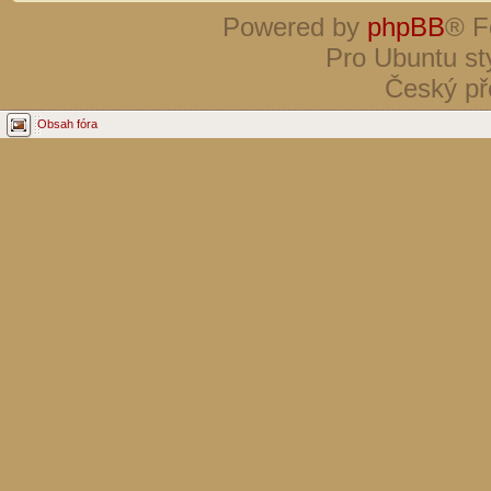
Powered by
phpBB
® F
Pro Ubuntu st
Český př
Obsah fóra