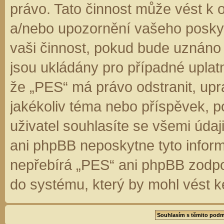
právo. Tato činnost může vést k 
a/nebo upozornění vašeho poskyt
vaši činnost, pokud bude uznáno
jsou ukládány pro případné uplatn
že „PES“ má právo odstranit, up
jakékoliv téma nebo příspěvek, 
uživatel souhlasíte se všemi úda
ani phpBB neposkytne tyto inform
nepřebírá „PES“ ani phpBB zodpo
do systému, který by mohl vést k