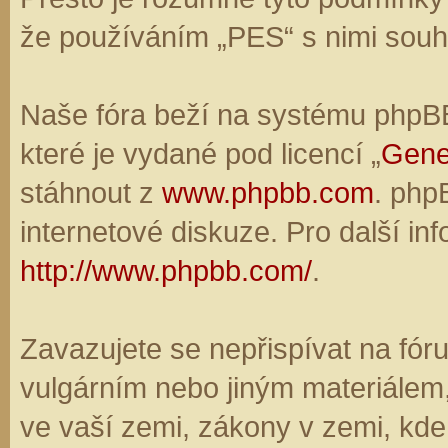
že používáním „PES“ s nimi souhl
Naše fóra beží na systému phpBB,
které je vydané pod licencí „
Gene
stáhnout z
www.phpbb.com
. php
internetové diskuze. Pro další in
http://www.phpbb.com/
.
Zavazujete se nepřispívat na fó
vulgárním nebo jiným materiálem,
ve vaší zemi, zákony v zemi, kde