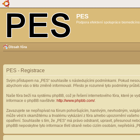
PES
Podpora efektivní spolupráce biomedicíns
Obsah fóra
PES - Registrace
Svým přístupem na „PES“ souhlasíte s následujícími podmínkami. Pokud nesouhl
abychom vás o této změně informovali. Přesto je rozumné tyto podmínky průbě
Naše fóra beží na systému phpBB, což je řešení internetového fóra, které je vyd
informace o phpBB navštivte:
http://www.phpbb.com/
.
Zavazujete se nepřispívat na fórum pohoršujícím, hanlivým, nevhodným, vulgárn
může vést k okamžitému a trvalému vykázání z fóra a/nebo upozornění vašeho p
opatření. Souhlasíte s tím, že „PES“ má právo odstranit, upravit, přesunout n
phpBB neposkytne tyto informace třetí straně nebo cizím osobám, nepřebírá „PE