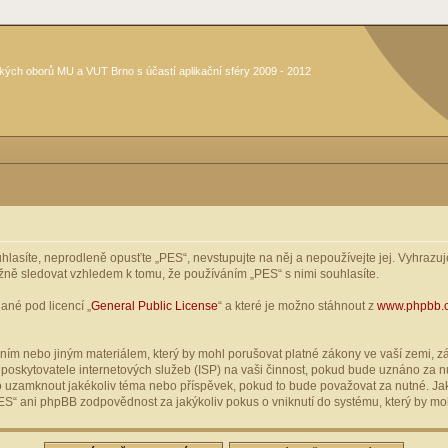
kých oborů MU a VUT Brno s účastí aplikační sféry 2009 - 2012
asíte, neprodleně opusťte „PES“, nevstupujte na něj a nepoužívejte jej. Vyhrazuje
žně sledovat vzhledem k tomu, že používáním „PES“ s nimi souhlasíte.
ané pod licencí „
General Public License
“ a které je možno stáhnout z
www.phpbb.
ím nebo jiným materiálem, který by mohl porušovat platné zákony ve vaší zemi, zák
oskytovatele internetových služeb (ISP) na vaši činnost, pokud bude uznáno za nu
ebo uzamknout jakékoliv téma nebo příspěvek, pokud to bude považovat za nutné. Jak
S“ ani phpBB zodpovědnost za jakýkoliv pokus o vniknutí do systému, který by moh