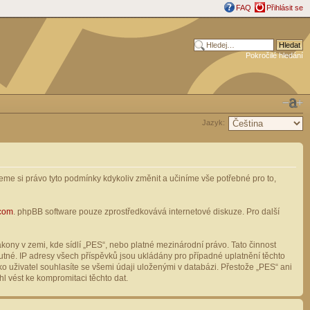
FAQ
Přihlásit se
Pokročilé hledání
Jazyk:
me si právo tyto podmínky kdykoliv změnit a učiníme vše potřebné pro to,
com
. phpBB software pouze zprostředkovává internetové diskuze. Pro další
ony v zemi, kde sídlí „PES“, nebo platné mezinárodní právo. Tato činnost
tné. IP adresy všech příspěvků jsou ukládány pro případné uplatnění těchto
o uživatel souhlasíte se všemi údaji uloženými v databázi. Přestože „PES“ ani
l vést ke kompromitaci těchto dat.