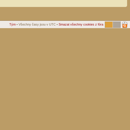
Tým
• Všechny časy jsou v UTC •
Smazat všechny cookies z fóra