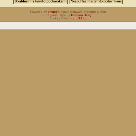
Powered by
phpBB
® Forum Software © phpBB Group
Pro Ubuntu style by
Ishimaru Design
Český překlad –
phpBB.cz