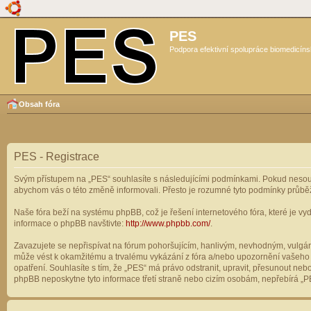
PES
Podpora efektivní spolupráce biomedicíns
Obsah fóra
PES - Registrace
Svým přístupem na „PES“ souhlasíte s následujícími podmínkami. Pokud nesouhl
abychom vás o této změně informovali. Přesto je rozumné tyto podmínky průbě
Naše fóra beží na systému phpBB, což je řešení internetového fóra, které je vyd
informace o phpBB navštivte:
http://www.phpbb.com/
.
Zavazujete se nepřispívat na fórum pohoršujícím, hanlivým, nevhodným, vulgárn
může vést k okamžitému a trvalému vykázání z fóra a/nebo upozornění vašeho p
opatření. Souhlasíte s tím, že „PES“ má právo odstranit, upravit, přesunout n
phpBB neposkytne tyto informace třetí straně nebo cizím osobám, nepřebírá „PE