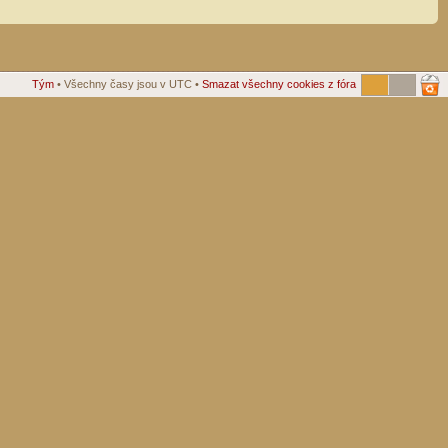
Tým
• Všechny časy jsou v UTC •
Smazat všechny cookies z fóra