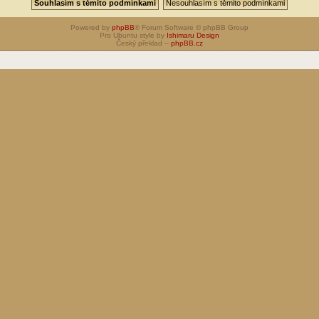
Powered by
phpBB
® Forum Software © phpBB Group
Pro Ubuntu style by
Ishimaru Design
Český překlad –
phpBB.cz