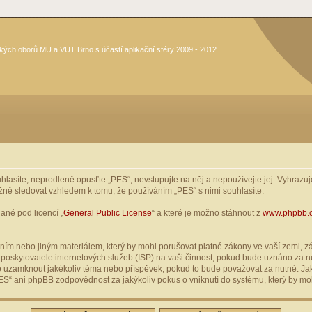
kých oborů MU a VUT Brno s účastí aplikační sféry 2009 - 2012
asíte, neprodleně opusťte „PES“, nevstupujte na něj a nepoužívejte jej. Vyhrazuje
žně sledovat vzhledem k tomu, že používáním „PES“ s nimi souhlasíte.
ané pod licencí „
General Public License
“ a které je možno stáhnout z
www.phpbb.
ím nebo jiným materiálem, který by mohl porušovat platné zákony ve vaší zemi, zák
oskytovatele internetových služeb (ISP) na vaši činnost, pokud bude uznáno za nu
ebo uzamknout jakékoliv téma nebo příspěvek, pokud to bude považovat za nutné. Jak
S“ ani phpBB zodpovědnost za jakýkoliv pokus o vniknutí do systému, který by moh