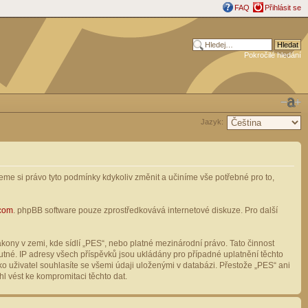
FAQ
Přihlásit se
Pokročilé hledání
Jazyk:
me si právo tyto podmínky kdykoliv změnit a učiníme vše potřebné pro to,
com
. phpBB software pouze zprostředkovává internetové diskuze. Pro další
ony v zemi, kde sídlí „PES“, nebo platné mezinárodní právo. Tato činnost
tné. IP adresy všech příspěvků jsou ukládány pro případné uplatnění těchto
o uživatel souhlasíte se všemi údaji uloženými v databázi. Přestože „PES“ ani
l vést ke kompromitaci těchto dat.