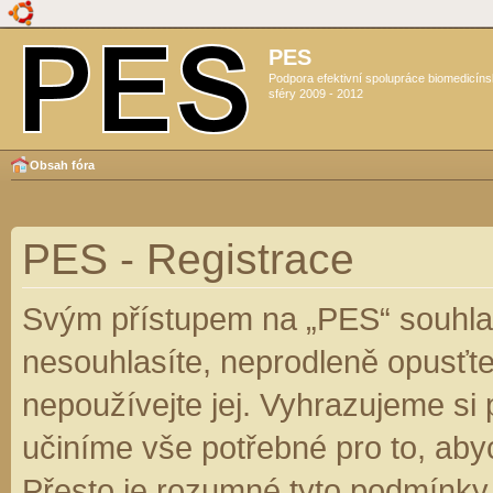
PES
Podpora efektivní spolupráce biomedicín
sféry 2009 - 2012
Obsah fóra
PES - Registrace
Svým přístupem na „PES“ souhlas
nesouhlasíte, neprodleně opusťte
nepoužívejte jej. Vyhrazujeme si
učiníme vše potřebné pro to, aby
Přesto je rozumné tyto podmínky