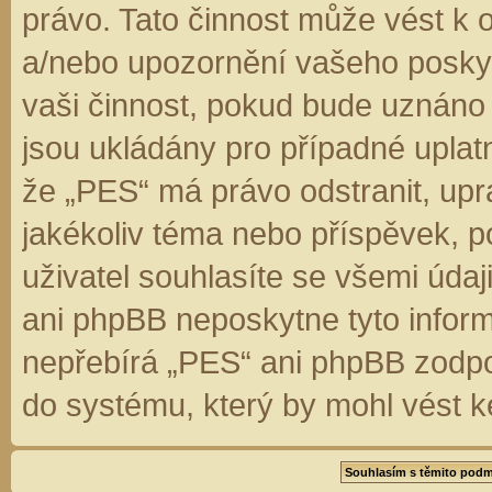
právo. Tato činnost může vést k 
a/nebo upozornění vašeho poskyt
vaši činnost, pokud bude uznáno
jsou ukládány pro případné uplatn
že „PES“ má právo odstranit, up
jakékoliv téma nebo příspěvek, 
uživatel souhlasíte se všemi úda
ani phpBB neposkytne tyto inform
nepřebírá „PES“ ani phpBB zodpo
do systému, který by mohl vést k