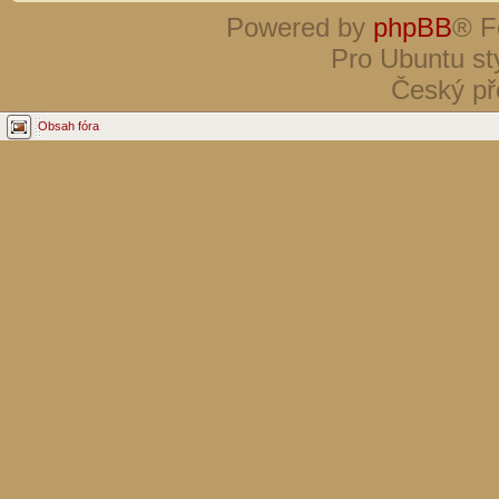
Powered by
phpBB
® F
Pro Ubuntu st
Český př
Obsah fóra