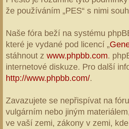
že používáním „PES“ s nimi souhl
Naše fóra beží na systému phpBB,
které je vydané pod licencí „
Gene
stáhnout z
www.phpbb.com
. php
internetové diskuze. Pro další in
http://www.phpbb.com/
.
Zavazujete se nepřispívat na fó
vulgárním nebo jiným materiálem,
ve vaší zemi, zákony v zemi, kde