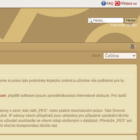
FAQ
Přihlásit se
Pokročilé hledání
Jazyk:
me si právo tyto podmínky kdykoliv změnit a učiníme vše potřebné pro to,
com
. phpBB software pouze zprostředkovává internetové diskuze. Pro další
ony v zemi, kde sídlí „PES“, nebo platné mezinárodní právo. Tato činnost
tné. IP adresy všech příspěvků jsou ukládány pro případné uplatnění těchto
o uživatel souhlasíte se všemi údaji uloženými v databázi. Přestože „PES“ ani
l vést ke kompromitaci těchto dat.