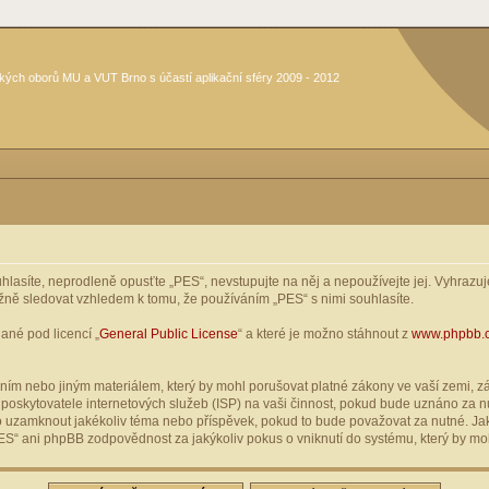
kých oborů MU a VUT Brno s účastí aplikační sféry 2009 - 2012
asíte, neprodleně opusťte „PES“, nevstupujte na něj a nepoužívejte jej. Vyhrazuje
žně sledovat vzhledem k tomu, že používáním „PES“ s nimi souhlasíte.
ané pod licencí „
General Public License
“ a které je možno stáhnout z
www.phpbb.
ím nebo jiným materiálem, který by mohl porušovat platné zákony ve vaší zemi, zák
oskytovatele internetových služeb (ISP) na vaši činnost, pokud bude uznáno za nu
ebo uzamknout jakékoliv téma nebo příspěvek, pokud to bude považovat za nutné. Jak
S“ ani phpBB zodpovědnost za jakýkoliv pokus o vniknutí do systému, který by moh