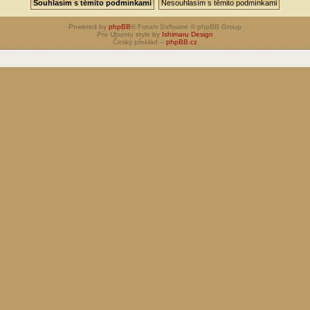
Powered by
phpBB
® Forum Software © phpBB Group
Pro Ubuntu style by
Ishimaru Design
Český překlad –
phpBB.cz