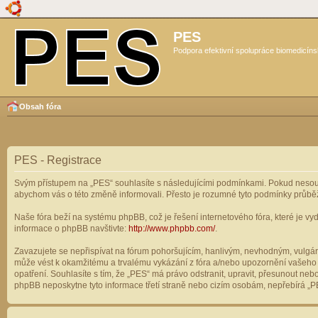
PES
Podpora efektivní spolupráce biomedicíns
Obsah fóra
PES - Registrace
Svým přístupem na „PES“ souhlasíte s následujícími podmínkami. Pokud nesouhl
abychom vás o této změně informovali. Přesto je rozumné tyto podmínky průbě
Naše fóra beží na systému phpBB, což je řešení internetového fóra, které je vyd
informace o phpBB navštivte:
http://www.phpbb.com/
.
Zavazujete se nepřispívat na fórum pohoršujícím, hanlivým, nevhodným, vulgárn
může vést k okamžitému a trvalému vykázání z fóra a/nebo upozornění vašeho p
opatření. Souhlasíte s tím, že „PES“ má právo odstranit, upravit, přesunout n
phpBB neposkytne tyto informace třetí straně nebo cizím osobám, nepřebírá „PE