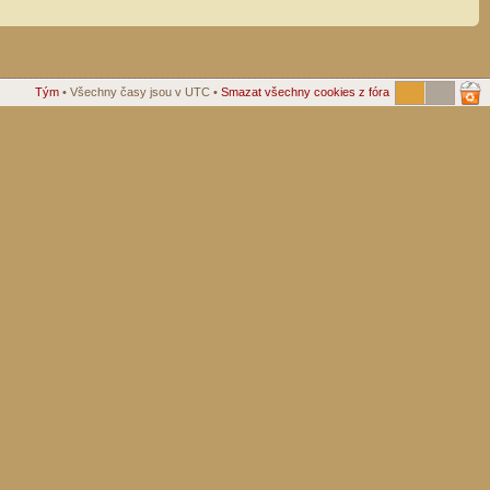
Tým
• Všechny časy jsou v UTC •
Smazat všechny cookies z fóra