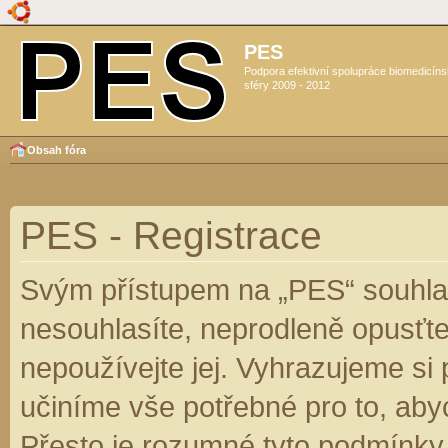
PES
Podpora efektivní spolupráce biomedicín
sféry 2009 - 2012
Obsah fóra
PES - Registrace
Svým přístupem na „PES“ souhlas
nesouhlasíte, neprodleně opusťte
nepoužívejte jej. Vyhrazujeme si
učiníme vše potřebné pro to, aby
Přesto je rozumné tyto podmínky