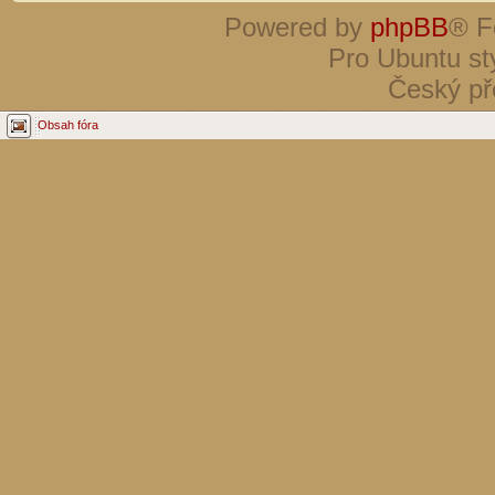
Powered by
phpBB
® F
Pro Ubuntu st
Český př
Obsah fóra