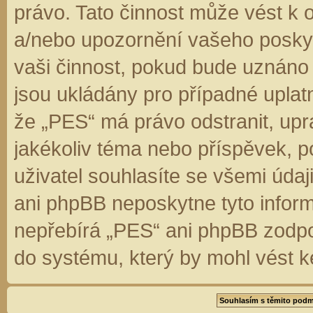
právo. Tato činnost může vést k 
a/nebo upozornění vašeho poskyt
vaši činnost, pokud bude uznáno
jsou ukládány pro případné uplatn
že „PES“ má právo odstranit, up
jakékoliv téma nebo příspěvek, 
uživatel souhlasíte se všemi úda
ani phpBB neposkytne tyto inform
nepřebírá „PES“ ani phpBB zodpo
do systému, který by mohl vést k