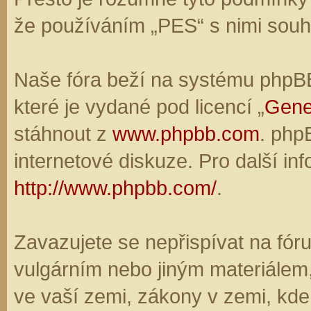
že používáním „PES“ s nimi souhl
Naše fóra beží na systému phpBB,
které je vydané pod licencí „
Gene
stáhnout z
www.phpbb.com
. php
internetové diskuze. Pro další in
http://www.phpbb.com/
.
Zavazujete se nepřispívat na fó
vulgárním nebo jiným materiálem,
ve vaší zemi, zákony v zemi, kde