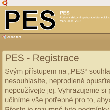
PES
Podpora efektivní spolupráce biomedicín
sféry 2009 - 2012
Obsah fóra
PES - Registrace
Svým přístupem na „PES“ souhlas
nesouhlasíte, neprodleně opusťte
nepoužívejte jej. Vyhrazujeme si
učiníme vše potřebné pro to, aby
Přesto je rozumné tyto podmínky