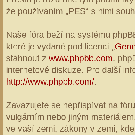
že používáním „PES“ s nimi souhl
Naše fóra beží na systému phpBB,
které je vydané pod licencí „
Gene
stáhnout z
www.phpbb.com
. php
internetové diskuze. Pro další in
http://www.phpbb.com/
.
Zavazujete se nepřispívat na fó
vulgárním nebo jiným materiálem,
ve vaší zemi, zákony v zemi, kde