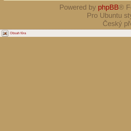
Powered by
phpBB
® F
Pro Ubuntu st
Český př
Obsah fóra