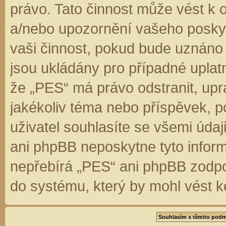
právo. Tato činnost může vést k 
a/nebo upozornění vašeho poskyt
vaši činnost, pokud bude uznáno
jsou ukládány pro případné uplatn
že „PES“ má právo odstranit, up
jakékoliv téma nebo příspěvek, 
uživatel souhlasíte se všemi úda
ani phpBB neposkytne tyto inform
nepřebírá „PES“ ani phpBB zodpo
do systému, který by mohl vést k