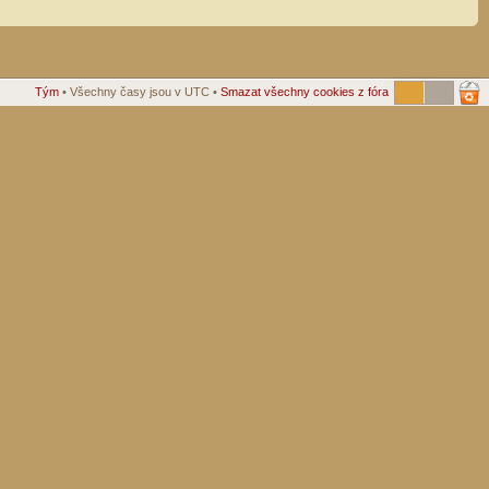
Tým
• Všechny časy jsou v UTC •
Smazat všechny cookies z fóra