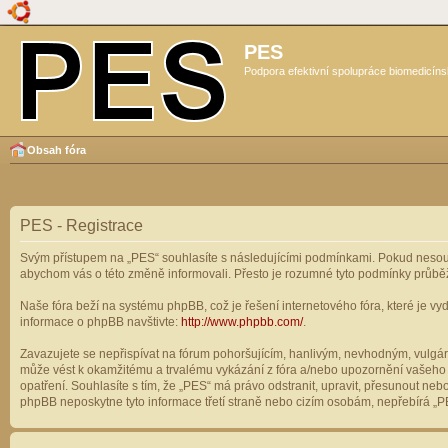
PES
Podpora efektivní spolupráce biomedicíns
Obsah fóra
PES - Registrace
Svým přístupem na „PES“ souhlasíte s následujícími podmínkami. Pokud nesouhl
abychom vás o této změně informovali. Přesto je rozumné tyto podmínky průbě
Naše fóra beží na systému phpBB, což je řešení internetového fóra, které je vyd
informace o phpBB navštivte:
http://www.phpbb.com/
.
Zavazujete se nepřispívat na fórum pohoršujícím, hanlivým, nevhodným, vulgárn
může vést k okamžitému a trvalému vykázání z fóra a/nebo upozornění vašeho p
opatření. Souhlasíte s tím, že „PES“ má právo odstranit, upravit, přesunout n
phpBB neposkytne tyto informace třetí straně nebo cizím osobám, nepřebírá „PE