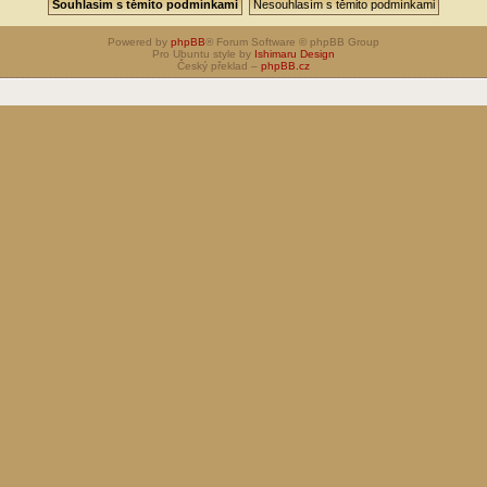
Powered by
phpBB
® Forum Software © phpBB Group
Pro Ubuntu style by
Ishimaru Design
Český překlad –
phpBB.cz