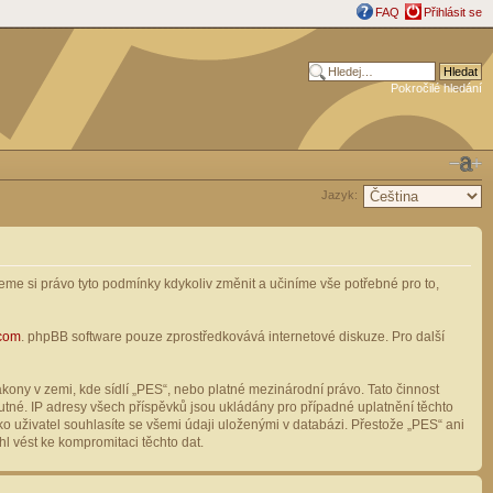
FAQ
Přihlásit se
Pokročilé hledání
Jazyk:
me si právo tyto podmínky kdykoliv změnit a učiníme vše potřebné pro to,
com
. phpBB software pouze zprostředkovává internetové diskuze. Pro další
ony v zemi, kde sídlí „PES“, nebo platné mezinárodní právo. Tato činnost
tné. IP adresy všech příspěvků jsou ukládány pro případné uplatnění těchto
o uživatel souhlasíte se všemi údaji uloženými v databázi. Přestože „PES“ ani
l vést ke kompromitaci těchto dat.