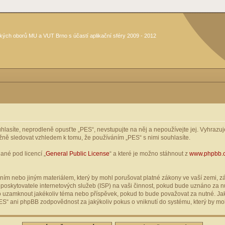
kých oborů MU a VUT Brno s účastí aplikační sféry 2009 - 2012
asíte, neprodleně opusťte „PES“, nevstupujte na něj a nepoužívejte jej. Vyhrazuje
žně sledovat vzhledem k tomu, že používáním „PES“ s nimi souhlasíte.
ané pod licencí „
General Public License
“ a které je možno stáhnout z
www.phpbb.
ím nebo jiným materiálem, který by mohl porušovat platné zákony ve vaší zemi, zák
oskytovatele internetových služeb (ISP) na vaši činnost, pokud bude uznáno za nu
ebo uzamknout jakékoliv téma nebo příspěvek, pokud to bude považovat za nutné. Jak
S“ ani phpBB zodpovědnost za jakýkoliv pokus o vniknutí do systému, který by moh