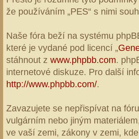
že používáním „PES“ s nimi souhl
Naše fóra beží na systému phpBB,
které je vydané pod licencí „
Gene
stáhnout z
www.phpbb.com
. php
internetové diskuze. Pro další in
http://www.phpbb.com/
.
Zavazujete se nepřispívat na fó
vulgárním nebo jiným materiálem,
ve vaší zemi, zákony v zemi, kde