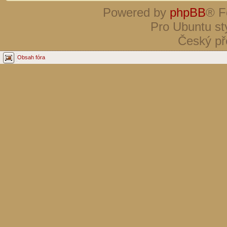
Powered by
phpBB
® F
Pro Ubuntu st
Český př
Obsah fóra