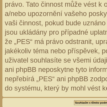
právo. Tato činnost může vést k 
a/nebo upozornění vašeho poskyt
vaši činnost, pokud bude uznáno
jsou ukládány pro případné uplatn
že „PES“ má právo odstranit, up
jakékoliv téma nebo příspěvek, 
uživatel souhlasíte se všemi úda
ani phpBB neposkytne tyto inform
nepřebírá „PES“ ani phpBB zodpo
do systému, který by mohl vést k