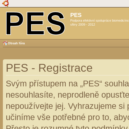
PES
Podpora efektivní spolupráce biomedicín
sféry 2009 - 2012
Obsah fóra
PES - Registrace
Svým přístupem na „PES“ souhlas
nesouhlasíte, neprodleně opusťte
nepoužívejte jej. Vyhrazujeme si
učiníme vše potřebné pro to, aby
Přesto je rozumné tyto podmínky