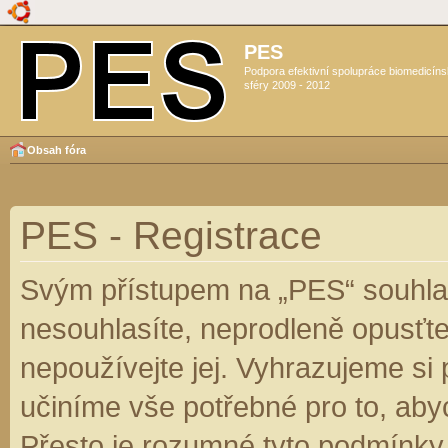
PES
Podpora efektivní spolupráce biomedicín
sféry 2009 - 2012
Obsah fóra
PES - Registrace
Svým přístupem na „PES“ souhlas
nesouhlasíte, neprodleně opusťte
nepoužívejte jej. Vyhrazujeme si
učiníme vše potřebné pro to, aby
Přesto je rozumné tyto podmínky