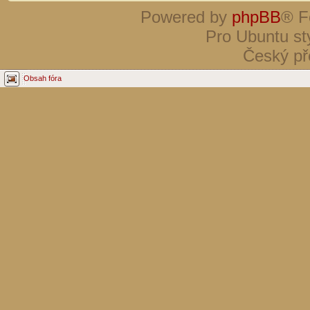
Powered by
phpBB
® F
Pro Ubuntu st
Český př
Obsah fóra