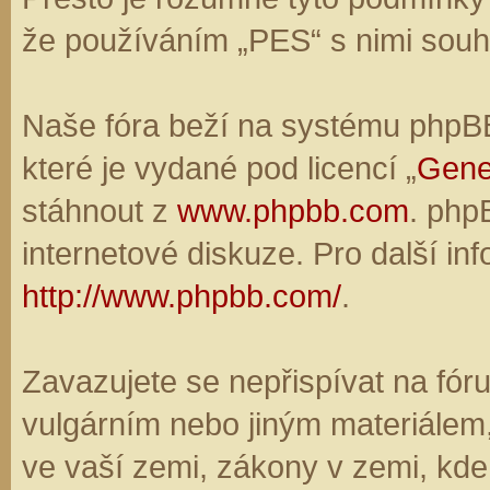
že používáním „PES“ s nimi souhl
Naše fóra beží na systému phpBB,
které je vydané pod licencí „
Gene
stáhnout z
www.phpbb.com
. php
internetové diskuze. Pro další in
http://www.phpbb.com/
.
Zavazujete se nepřispívat na fó
vulgárním nebo jiným materiálem,
ve vaší zemi, zákony v zemi, kde