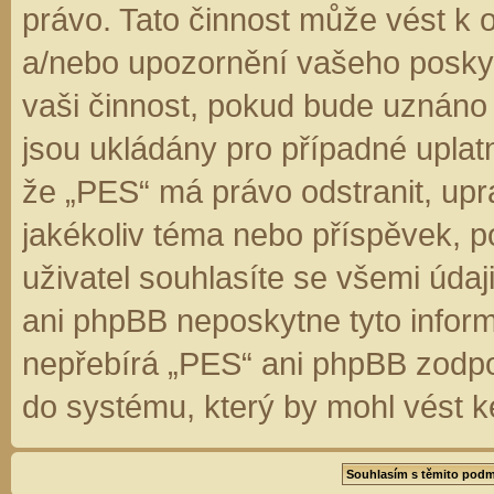
právo. Tato činnost může vést k 
a/nebo upozornění vašeho poskyt
vaši činnost, pokud bude uznáno
jsou ukládány pro případné uplatn
že „PES“ má právo odstranit, up
jakékoliv téma nebo příspěvek, 
uživatel souhlasíte se všemi úda
ani phpBB neposkytne tyto inform
nepřebírá „PES“ ani phpBB zodpo
do systému, který by mohl vést k