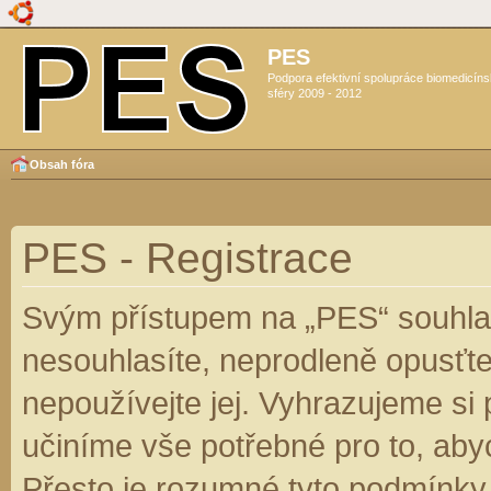
PES
Podpora efektivní spolupráce biomedicín
sféry 2009 - 2012
Obsah fóra
PES - Registrace
Svým přístupem na „PES“ souhlas
nesouhlasíte, neprodleně opusťte
nepoužívejte jej. Vyhrazujeme si
učiníme vše potřebné pro to, aby
Přesto je rozumné tyto podmínky