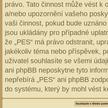
právo. Tato činnost může vést k 
a/nebo upozornění vašeho poskyt
vaši činnost, pokud bude uznáno
jsou ukládány pro případné uplatn
že „PES“ má právo odstranit, up
jakékoliv téma nebo příspěvek, 
uživatel souhlasíte se všemi úda
ani phpBB neposkytne tyto inform
nepřebírá „PES“ ani phpBB zodpo
do systému, který by mohl vést k