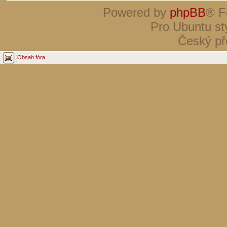
Powered by
phpBB
® F
Pro Ubuntu st
Český př
Obsah fóra