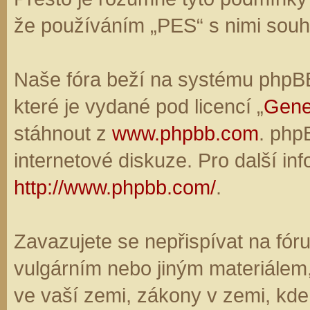
že používáním „PES“ s nimi souhl
Naše fóra beží na systému phpBB,
které je vydané pod licencí „
Gene
stáhnout z
www.phpbb.com
. php
internetové diskuze. Pro další in
http://www.phpbb.com/
.
Zavazujete se nepřispívat na fó
vulgárním nebo jiným materiálem,
ve vaší zemi, zákony v zemi, kde