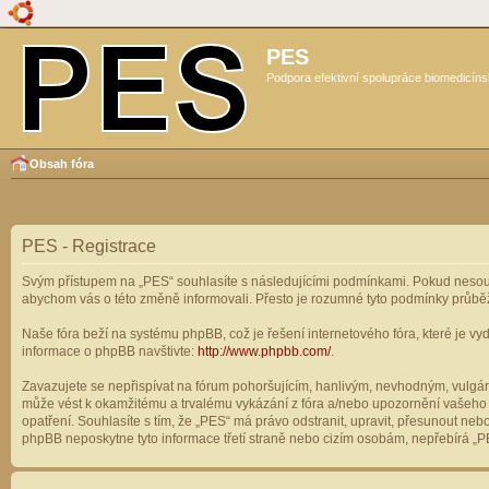
PES
Podpora efektivní spolupráce biomedicíns
Obsah fóra
PES - Registrace
Svým přístupem na „PES“ souhlasíte s následujícími podmínkami. Pokud nesouhl
abychom vás o této změně informovali. Přesto je rozumné tyto podmínky průbě
Naše fóra beží na systému phpBB, což je řešení internetového fóra, které je vyd
informace o phpBB navštivte:
http://www.phpbb.com/
.
Zavazujete se nepřispívat na fórum pohoršujícím, hanlivým, nevhodným, vulgárn
může vést k okamžitému a trvalému vykázání z fóra a/nebo upozornění vašeho p
opatření. Souhlasíte s tím, že „PES“ má právo odstranit, upravit, přesunout n
phpBB neposkytne tyto informace třetí straně nebo cizím osobám, nepřebírá „PE