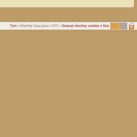
Tým
• Všechny časy jsou v UTC •
Smazat všechny cookies z fóra