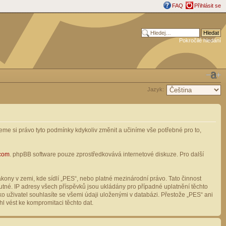
FAQ
Přihlásit se
Pokročilé hledání
Jazyk:
me si právo tyto podmínky kdykoliv změnit a učiníme vše potřebné pro to,
com
. phpBB software pouze zprostředkovává internetové diskuze. Pro další
ony v zemi, kde sídlí „PES“, nebo platné mezinárodní právo. Tato činnost
tné. IP adresy všech příspěvků jsou ukládány pro případné uplatnění těchto
o uživatel souhlasíte se všemi údaji uloženými v databázi. Přestože „PES“ ani
l vést ke kompromitaci těchto dat.