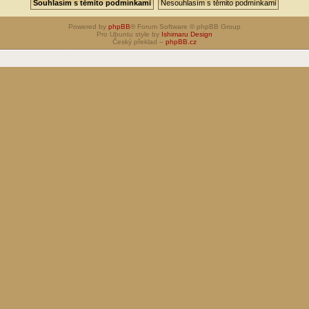
Powered by
phpBB
® Forum Software © phpBB Group
Pro Ubuntu style by
Ishimaru Design
Český překlad –
phpBB.cz