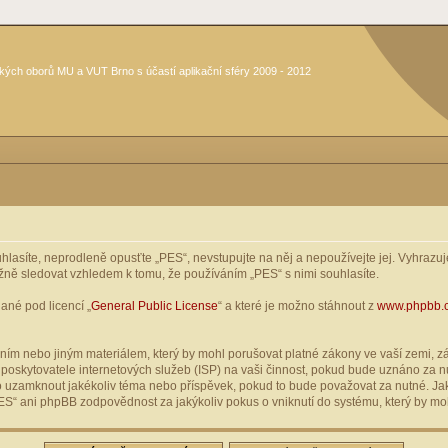
kých oborů MU a VUT Brno s účastí aplikační sféry 2009 - 2012
asíte, neprodleně opusťte „PES“, nevstupujte na něj a nepoužívejte jej. Vyhrazuje
žně sledovat vzhledem k tomu, že používáním „PES“ s nimi souhlasíte.
ané pod licencí „
General Public License
“ a které je možno stáhnout z
www.phpbb.
ím nebo jiným materiálem, který by mohl porušovat platné zákony ve vaší zemi, zák
oskytovatele internetových služeb (ISP) na vaši činnost, pokud bude uznáno za nu
ebo uzamknout jakékoliv téma nebo příspěvek, pokud to bude považovat za nutné. Jak
S“ ani phpBB zodpovědnost za jakýkoliv pokus o vniknutí do systému, který by moh