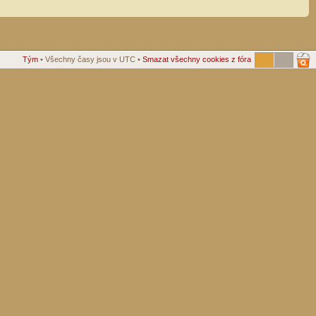
Tým
• Všechny časy jsou v UTC •
Smazat všechny cookies z fóra