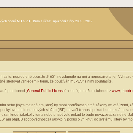
kých oborů MU a VUT Brno s účastí aplikační sféry 2009 - 2012
asíte, neprodleně opusťte „PES“, nevstupujte na něj a nepoužívejte jej. Vyhrazuje
žně sledovat vzhledem k tomu, že používáním „PES“ s nimi souhlasíte.
ané pod licencí „
General Public License
“ a které je možno stáhnout z
www.phpbb.
ím nebo jiným materiálem, který by mohl porušovat platné zákony ve vaší zemi, zák
oskytovatele internetových služeb (ISP) na vaši činnost, pokud bude uznáno za nu
ebo uzamknout jakékoliv téma nebo příspěvek, pokud to bude považovat za nutné. Jak
S“ ani phpBB zodpovědnost za jakýkoliv pokus o vniknutí do systému, který by moh