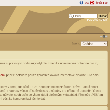
FAQ
Přihlásit se
Pokročilé hledání
Jazyk:
me si právo tyto podmínky kdykoliv změnit a učiníme vše potřebné pro to,
com
. phpBB software pouze zprostředkovává internetové diskuze. Pro další
ony v zemi, kde sídlí „PES“, nebo platné mezinárodní právo. Tato činnost
tné. IP adresy všech příspěvků jsou ukládány pro případné uplatnění těchto
o uživatel souhlasíte se všemi údaji uloženými v databázi. Přestože „PES“ ani
l vést ke kompromitaci těchto dat.