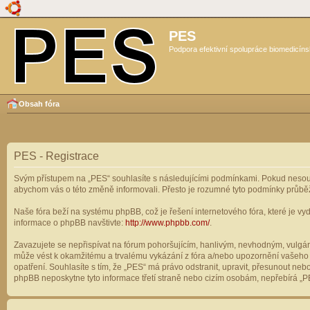
PES
Podpora efektivní spolupráce biomedicíns
Obsah fóra
PES - Registrace
Svým přístupem na „PES“ souhlasíte s následujícími podmínkami. Pokud nesouhl
abychom vás o této změně informovali. Přesto je rozumné tyto podmínky průbě
Naše fóra beží na systému phpBB, což je řešení internetového fóra, které je vyd
informace o phpBB navštivte:
http://www.phpbb.com/
.
Zavazujete se nepřispívat na fórum pohoršujícím, hanlivým, nevhodným, vulgárn
může vést k okamžitému a trvalému vykázání z fóra a/nebo upozornění vašeho p
opatření. Souhlasíte s tím, že „PES“ má právo odstranit, upravit, přesunout n
phpBB neposkytne tyto informace třetí straně nebo cizím osobám, nepřebírá „PE