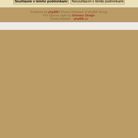
Powered by
phpBB
® Forum Software © phpBB Group
Pro Ubuntu style by
Ishimaru Design
Český překlad –
phpBB.cz