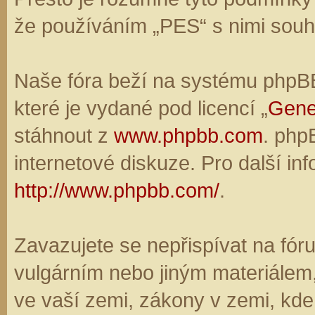
že používáním „PES“ s nimi souhl
Naše fóra beží na systému phpBB,
které je vydané pod licencí „
Gene
stáhnout z
www.phpbb.com
. php
internetové diskuze. Pro další in
http://www.phpbb.com/
.
Zavazujete se nepřispívat na fó
vulgárním nebo jiným materiálem,
ve vaší zemi, zákony v zemi, kde