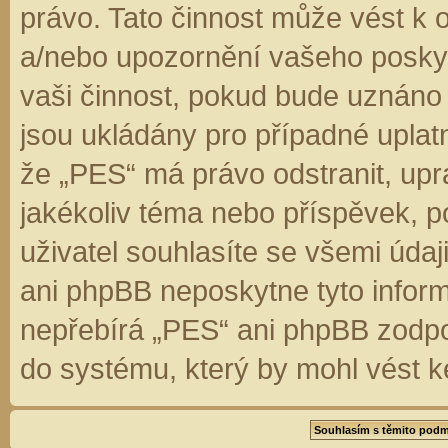
právo. Tato činnost může vést k 
a/nebo upozornění vašeho poskyt
vaši činnost, pokud bude uznáno
jsou ukládány pro případné uplatn
že „PES“ má právo odstranit, up
jakékoliv téma nebo příspěvek, 
uživatel souhlasíte se všemi úda
ani phpBB neposkytne tyto inform
nepřebírá „PES“ ani phpBB zodpo
do systému, který by mohl vést k