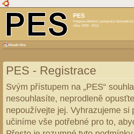
PES
Podpora efektivní spolupráce biomedicín
sféry 2009 - 2012
Obsah fóra
PES - Registrace
Svým přístupem na „PES“ souhlas
nesouhlasíte, neprodleně opusťte
nepoužívejte jej. Vyhrazujeme si
učiníme vše potřebné pro to, aby
Přesto je rozumné tyto podmínky