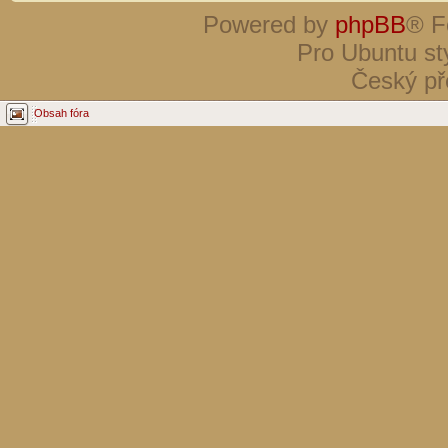
Powered by
phpBB
® F
Pro Ubuntu st
Český př
Obsah fóra