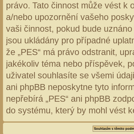
právo. Tato činnost může vést k 
a/nebo upozornění vašeho poskyt
vaši činnost, pokud bude uznáno
jsou ukládány pro případné uplatn
že „PES“ má právo odstranit, up
jakékoliv téma nebo příspěvek, 
uživatel souhlasíte se všemi úda
ani phpBB neposkytne tyto inform
nepřebírá „PES“ ani phpBB zodpo
do systému, který by mohl vést k