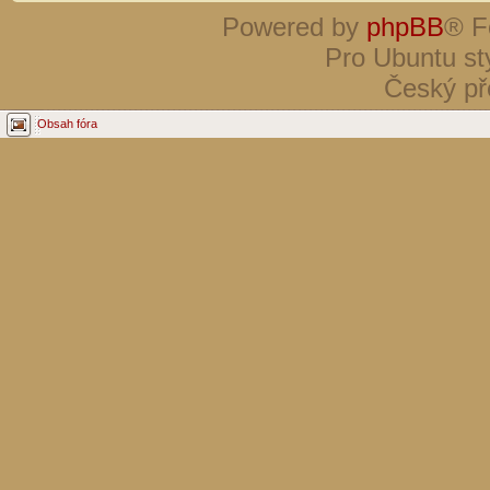
Powered by
phpBB
® F
Pro Ubuntu st
Český př
Obsah fóra