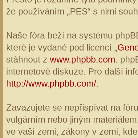
že používáním „PES“ s nimi souhl
Naše fóra beží na systému phpBB,
které je vydané pod licencí „
Gene
stáhnout z
www.phpbb.com
. php
internetové diskuze. Pro další in
http://www.phpbb.com/
.
Zavazujete se nepřispívat na fó
vulgárním nebo jiným materiálem,
ve vaší zemi, zákony v zemi, kde