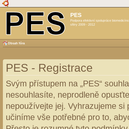
PES
Podpora efektivní spolupráce biomedicín
sféry 2009 - 2012
Obsah fóra
PES - Registrace
Svým přístupem na „PES“ souhlas
nesouhlasíte, neprodleně opusťte
nepoužívejte jej. Vyhrazujeme si
učiníme vše potřebné pro to, aby
Přesto je rozumné tyto podmínky