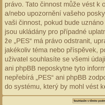
právo. Tato činnost může vést k 
a/nebo upozornění vašeho poskyt
vaši činnost, pokud bude uznáno
jsou ukládány pro případné uplatn
že „PES“ má právo odstranit, up
jakékoliv téma nebo příspěvek, 
uživatel souhlasíte se všemi úda
ani phpBB neposkytne tyto inform
nepřebírá „PES“ ani phpBB zodpo
do systému, který by mohl vést k