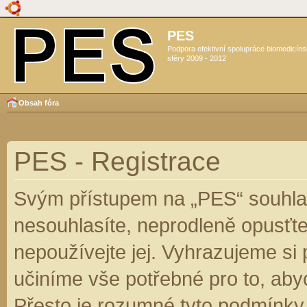
PES
Podpora efektivní spolupráce biomedicín
sféry 2009 - 2012
Obsah fóra
PES - Registrace
Svým přístupem na „PES“ souhlas
nesouhlasíte, neprodleně opusťte
nepoužívejte jej. Vyhrazujeme si
učiníme vše potřebné pro to, aby
Přesto je rozumné tyto podmínky