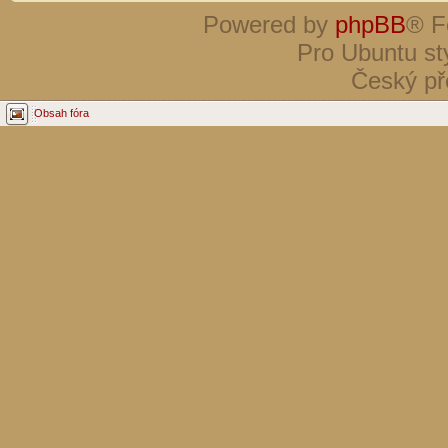
Powered by
phpBB
® F
Pro Ubuntu st
Český př
Obsah fóra