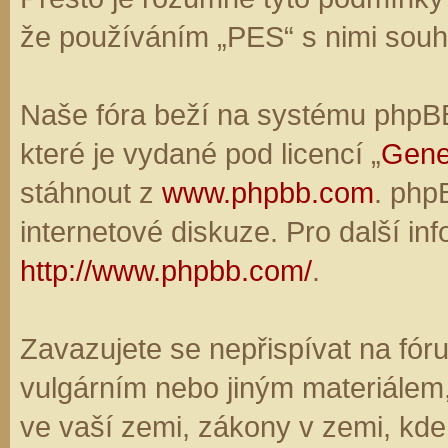
že používáním „PES“ s nimi souhl
Naše fóra beží na systému phpBB,
které je vydané pod licencí „
Gene
stáhnout z
www.phpbb.com
. php
internetové diskuze. Pro další in
http://www.phpbb.com/
.
Zavazujete se nepřispívat na fó
vulgárním nebo jiným materiálem,
ve vaší zemi, zákony v zemi, kde