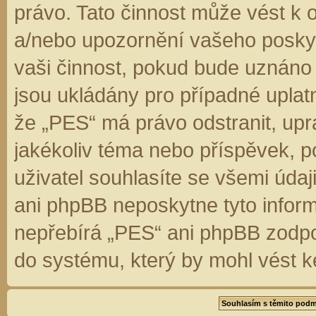
právo. Tato činnost může vést k 
a/nebo upozornění vašeho poskyt
vaši činnost, pokud bude uznáno
jsou ukládány pro případné uplatn
že „PES“ má právo odstranit, up
jakékoliv téma nebo příspěvek, 
uživatel souhlasíte se všemi úda
ani phpBB neposkytne tyto inform
nepřebírá „PES“ ani phpBB zodpo
do systému, který by mohl vést k