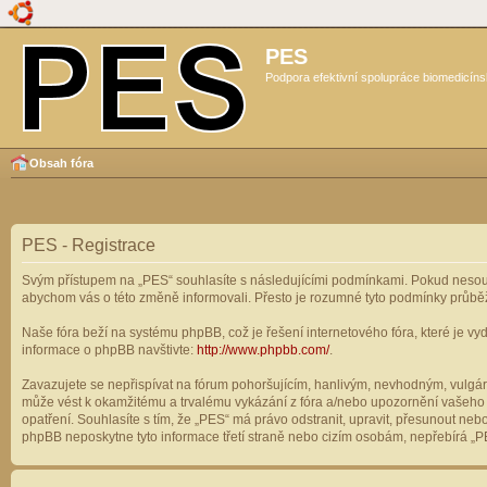
PES
Podpora efektivní spolupráce biomedicíns
Obsah fóra
PES - Registrace
Svým přístupem na „PES“ souhlasíte s následujícími podmínkami. Pokud nesouhl
abychom vás o této změně informovali. Přesto je rozumné tyto podmínky průbě
Naše fóra beží na systému phpBB, což je řešení internetového fóra, které je vyd
informace o phpBB navštivte:
http://www.phpbb.com/
.
Zavazujete se nepřispívat na fórum pohoršujícím, hanlivým, nevhodným, vulgárn
může vést k okamžitému a trvalému vykázání z fóra a/nebo upozornění vašeho p
opatření. Souhlasíte s tím, že „PES“ má právo odstranit, upravit, přesunout n
phpBB neposkytne tyto informace třetí straně nebo cizím osobám, nepřebírá „PE