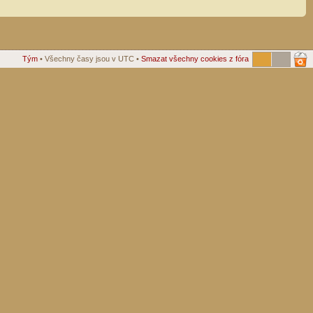
Tým
• Všechny časy jsou v UTC •
Smazat všechny cookies z fóra