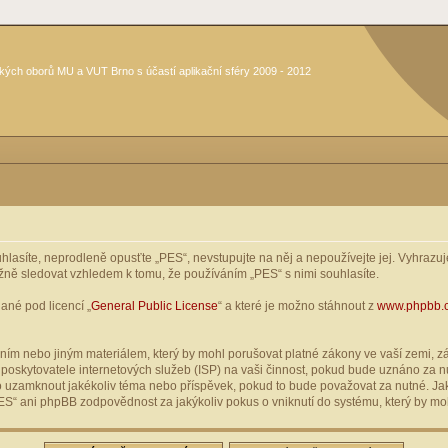
kých oborů MU a VUT Brno s účastí aplikační sféry 2009 - 2012
asíte, neprodleně opusťte „PES“, nevstupujte na něj a nepoužívejte jej. Vyhrazuje
žně sledovat vzhledem k tomu, že používáním „PES“ s nimi souhlasíte.
ané pod licencí „
General Public License
“ a které je možno stáhnout z
www.phpbb.
ím nebo jiným materiálem, který by mohl porušovat platné zákony ve vaší zemi, zák
oskytovatele internetových služeb (ISP) na vaši činnost, pokud bude uznáno za nu
ebo uzamknout jakékoliv téma nebo příspěvek, pokud to bude považovat za nutné. Jak
S“ ani phpBB zodpovědnost za jakýkoliv pokus o vniknutí do systému, který by moh