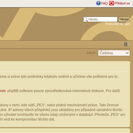
FAQ
Přihlásit se
Pokročilé hledání
Jazyk:
me si právo tyto podmínky kdykoliv změnit a učiníme vše potřebné pro to,
com
. phpBB software pouze zprostředkovává internetové diskuze. Pro další
ony v zemi, kde sídlí „PES“, nebo platné mezinárodní právo. Tato činnost
tné. IP adresy všech příspěvků jsou ukládány pro případné uplatnění těchto
o uživatel souhlasíte se všemi údaji uloženými v databázi. Přestože „PES“ ani
l vést ke kompromitaci těchto dat.