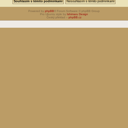
Powered by
phpBB
® Forum Software © phpBB Group
Pro Ubuntu style by
Ishimaru Design
Český překlad –
phpBB.cz