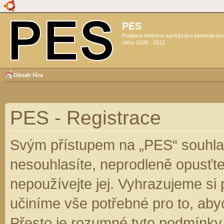
PES
Podpora efektivní spolupráce biomedicín
sféry 2009 - 2012
Obsah fóra
PES - Registrace
Svým přístupem na „PES“ souhlas
nesouhlasíte, neprodleně opusťte
nepoužívejte jej. Vyhrazujeme si
učiníme vše potřebné pro to, aby
Přesto je rozumné tyto podmínky