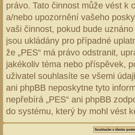
právo. Tato činnost může vést k 
a/nebo upozornění vašeho poskyt
vaši činnost, pokud bude uznáno
jsou ukládány pro případné uplatn
že „PES“ má právo odstranit, up
jakékoliv téma nebo příspěvek, 
uživatel souhlasíte se všemi úda
ani phpBB neposkytne tyto inform
nepřebírá „PES“ ani phpBB zodpo
do systému, který by mohl vést k