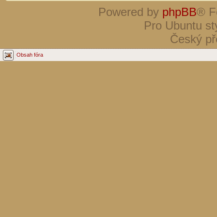
Powered by
phpBB
® F
Pro Ubuntu st
Český př
Obsah fóra