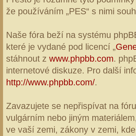
že používáním „PES“ s nimi souhl
Naše fóra beží na systému phpBB,
které je vydané pod licencí „
Gene
stáhnout z
www.phpbb.com
. php
internetové diskuze. Pro další in
http://www.phpbb.com/
.
Zavazujete se nepřispívat na fó
vulgárním nebo jiným materiálem,
ve vaší zemi, zákony v zemi, kde