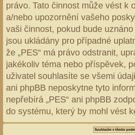
právo. Tato činnost může vést k 
a/nebo upozornění vašeho poskyt
vaši činnost, pokud bude uznáno
jsou ukládány pro případné uplatn
že „PES“ má právo odstranit, up
jakékoliv téma nebo příspěvek, 
uživatel souhlasíte se všemi úda
ani phpBB neposkytne tyto inform
nepřebírá „PES“ ani phpBB zodpo
do systému, který by mohl vést k