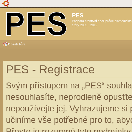
PES
Podpora efektivní spolupráce biomedicín
sféry 2009 - 2012
Obsah fóra
PES - Registrace
Svým přístupem na „PES“ souhlas
nesouhlasíte, neprodleně opusťte
nepoužívejte jej. Vyhrazujeme si
učiníme vše potřebné pro to, aby
Přesto je rozumné tyto podmínky