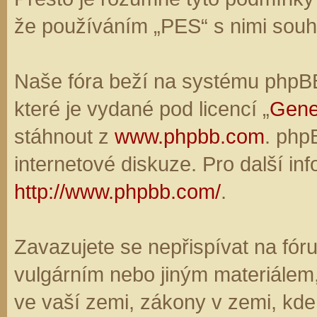
že používáním „PES“ s nimi souhl
Naše fóra beží na systému phpBB,
které je vydané pod licencí „
Gene
stáhnout z
www.phpbb.com
. php
internetové diskuze. Pro další in
http://www.phpbb.com/
.
Zavazujete se nepřispívat na fó
vulgárním nebo jiným materiálem,
ve vaší zemi, zákony v zemi, kde