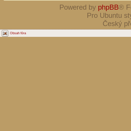
Powered by
phpBB
® F
Pro Ubuntu st
Český př
Obsah fóra