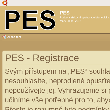
PES
Podpora efektivní spolupráce biomedicín
sféry 2009 - 2012
Obsah fóra
PES - Registrace
Svým přístupem na „PES“ souhlas
nesouhlasíte, neprodleně opusťte
nepoužívejte jej. Vyhrazujeme si
učiníme vše potřebné pro to, aby
Přesto je rozumné tyto podmínky