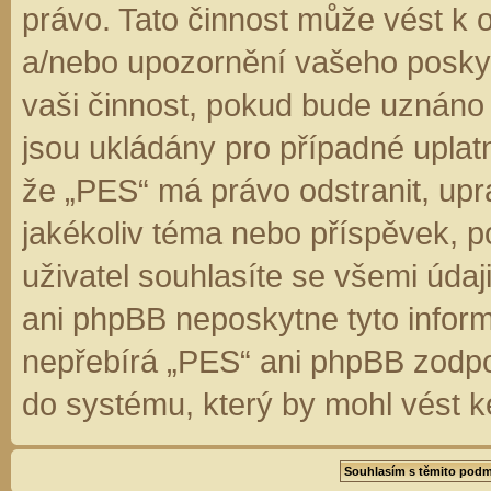
právo. Tato činnost může vést k 
a/nebo upozornění vašeho poskyt
vaši činnost, pokud bude uznáno
jsou ukládány pro případné uplatn
že „PES“ má právo odstranit, up
jakékoliv téma nebo příspěvek, 
uživatel souhlasíte se všemi úda
ani phpBB neposkytne tyto inform
nepřebírá „PES“ ani phpBB zodpo
do systému, který by mohl vést k