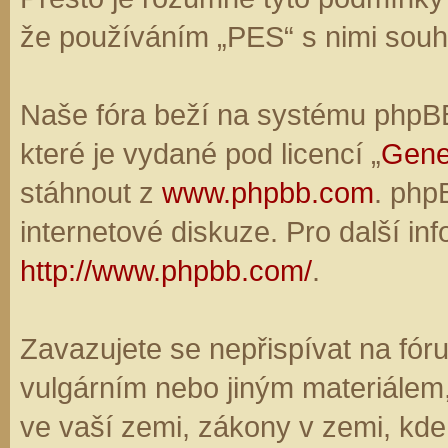
že používáním „PES“ s nimi souhl
Naše fóra beží na systému phpBB,
které je vydané pod licencí „
Gene
stáhnout z
www.phpbb.com
. php
internetové diskuze. Pro další in
http://www.phpbb.com/
.
Zavazujete se nepřispívat na fó
vulgárním nebo jiným materiálem,
ve vaší zemi, zákony v zemi, kde