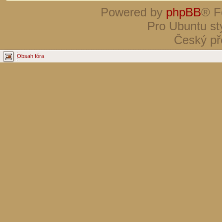
Powered by
phpBB
® F
Pro Ubuntu st
Český př
Obsah fóra