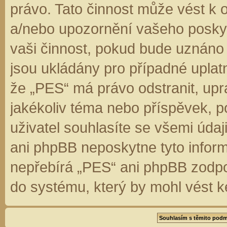
právo. Tato činnost může vést k 
a/nebo upozornění vašeho poskyt
vaši činnost, pokud bude uznáno
jsou ukládány pro případné uplatn
že „PES“ má právo odstranit, up
jakékoliv téma nebo příspěvek, 
uživatel souhlasíte se všemi úda
ani phpBB neposkytne tyto inform
nepřebírá „PES“ ani phpBB zodpo
do systému, který by mohl vést k