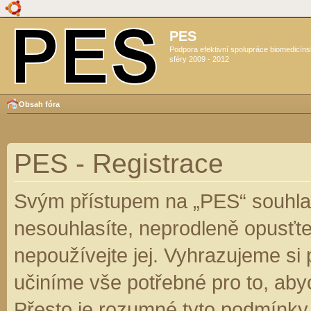
PES
Podpora efektivní spolupráce biomedicín
sféry 2009 - 2012
Obsah fóra
PES - Registrace
Svým přístupem na „PES“ souhlas
nesouhlasíte, neprodleně opusťte
nepoužívejte jej. Vyhrazujeme si
učiníme vše potřebné pro to, aby
Přesto je rozumné tyto podmínky