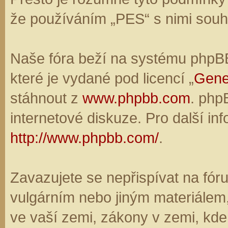
že používáním „PES“ s nimi souhl
Naše fóra beží na systému phpBB,
které je vydané pod licencí „
Gene
stáhnout z
www.phpbb.com
. php
internetové diskuze. Pro další in
http://www.phpbb.com/
.
Zavazujete se nepřispívat na fó
vulgárním nebo jiným materiálem,
ve vaší zemi, zákony v zemi, kde