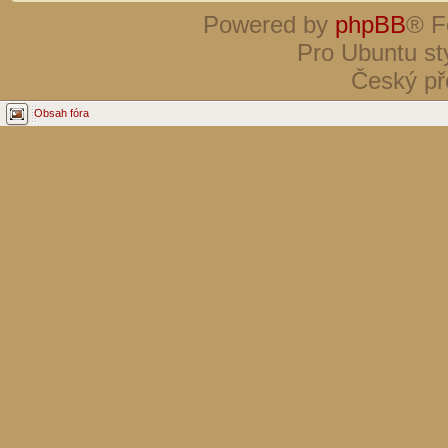
Powered by
phpBB
® F
Pro Ubuntu st
Český př
Obsah fóra