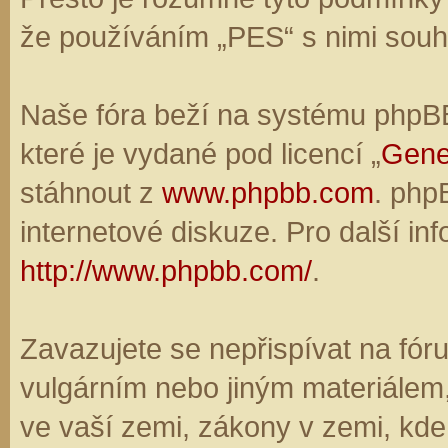
že používáním „PES“ s nimi souhl
Naše fóra beží na systému phpBB,
které je vydané pod licencí „
Gene
stáhnout z
www.phpbb.com
. php
internetové diskuze. Pro další in
http://www.phpbb.com/
.
Zavazujete se nepřispívat na fó
vulgárním nebo jiným materiálem,
ve vaší zemi, zákony v zemi, kde