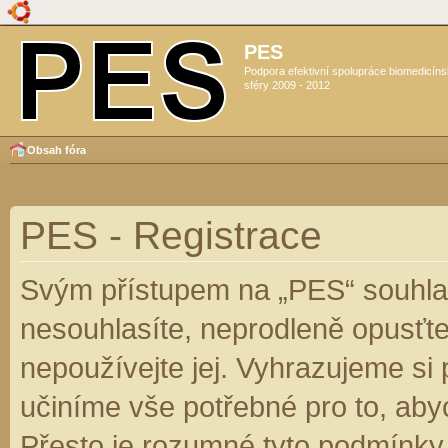
PES
Podpora efektivní spolupráce biomedicín
sféry 2009 - 2012
Obsah fóra
PES - Registrace
Svým přístupem na „PES“ souhlas
nesouhlasíte, neprodleně opusťte
nepoužívejte jej. Vyhrazujeme si
učiníme vše potřebné pro to, aby
Přesto je rozumné tyto podmínky