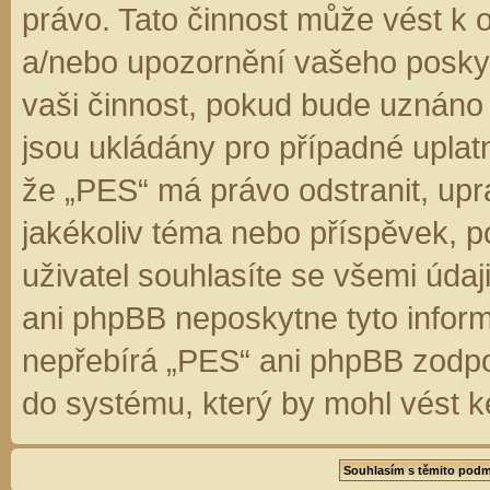
právo. Tato činnost může vést k 
a/nebo upozornění vašeho poskyt
vaši činnost, pokud bude uznáno
jsou ukládány pro případné uplatn
že „PES“ má právo odstranit, up
jakékoliv téma nebo příspěvek, 
uživatel souhlasíte se všemi úda
ani phpBB neposkytne tyto inform
nepřebírá „PES“ ani phpBB zodpo
do systému, který by mohl vést k