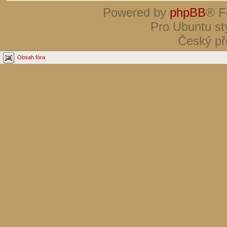
Powered by
phpBB
® F
Pro Ubuntu st
Český př
Obsah fóra