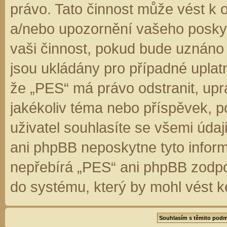
právo. Tato činnost může vést k 
a/nebo upozornění vašeho poskyt
vaši činnost, pokud bude uznáno
jsou ukládány pro případné uplatn
že „PES“ má právo odstranit, up
jakékoliv téma nebo příspěvek, 
uživatel souhlasíte se všemi úda
ani phpBB neposkytne tyto inform
nepřebírá „PES“ ani phpBB zodpo
do systému, který by mohl vést k