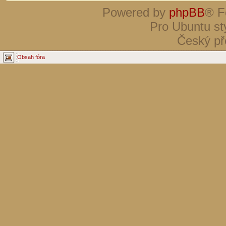
Powered by
phpBB
® F
Pro Ubuntu st
Český př
Obsah fóra