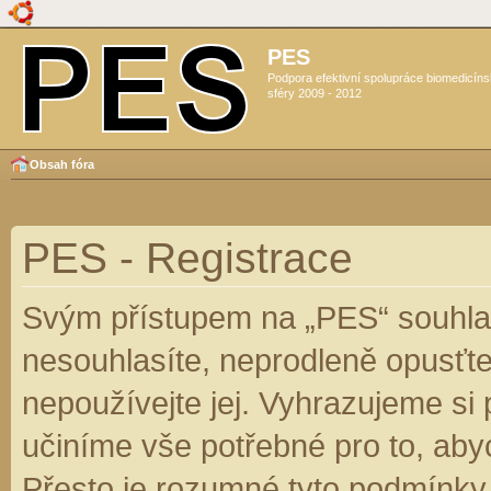
PES
Podpora efektivní spolupráce biomedicín
sféry 2009 - 2012
Obsah fóra
PES - Registrace
Svým přístupem na „PES“ souhlas
nesouhlasíte, neprodleně opusťte
nepoužívejte jej. Vyhrazujeme si
učiníme vše potřebné pro to, aby
Přesto je rozumné tyto podmínky