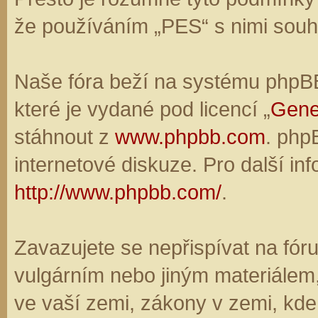
že používáním „PES“ s nimi souhl
Naše fóra beží na systému phpBB,
které je vydané pod licencí „
Gene
stáhnout z
www.phpbb.com
. php
internetové diskuze. Pro další in
http://www.phpbb.com/
.
Zavazujete se nepřispívat na fó
vulgárním nebo jiným materiálem,
ve vaší zemi, zákony v zemi, kde