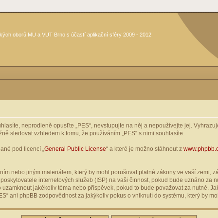
kých oborů MU a VUT Brno s účastí aplikační sféry 2009 - 2012
asíte, neprodleně opusťte „PES“, nevstupujte na něj a nepoužívejte jej. Vyhrazuje
žně sledovat vzhledem k tomu, že používáním „PES“ s nimi souhlasíte.
ané pod licencí „
General Public License
“ a které je možno stáhnout z
www.phpbb.
ím nebo jiným materiálem, který by mohl porušovat platné zákony ve vaší zemi, zák
oskytovatele internetových služeb (ISP) na vaši činnost, pokud bude uznáno za nu
ebo uzamknout jakékoliv téma nebo příspěvek, pokud to bude považovat za nutné. Jak
S“ ani phpBB zodpovědnost za jakýkoliv pokus o vniknutí do systému, který by moh