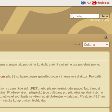
FAQ
Přihlásit se
Pokročilé hledání
Jazyk:
me si právo tyto podmínky kdykoliv změnit a učiníme vše potřebné pro to,
com
. phpBB software pouze zprostředkovává internetové diskuze. Pro další
ony v zemi, kde sídlí „PES“, nebo platné mezinárodní právo. Tato činnost
tné. IP adresy všech příspěvků jsou ukládány pro případné uplatnění těchto
o uživatel souhlasíte se všemi údaji uloženými v databázi. Přestože „PES“ ani
l vést ke kompromitaci těchto dat.