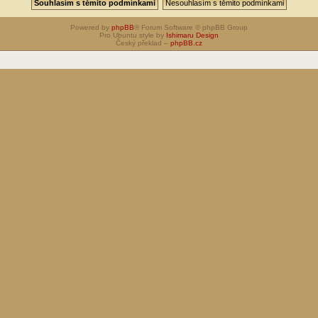
Powered by
phpBB
® Forum Software © phpBB Group
Pro Ubuntu style by
Ishimaru Design
Český překlad –
phpBB.cz