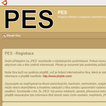
PES
Podpora efektivní spolupráce biomedicíns
Obsah fóra
PES - Registrace
Svým přístupem na „PES“ souhlasíte s následujícími podmínkami. Pokud nesouhl
abychom vás o této změně informovali. Přesto je rozumné tyto podmínky průbě
Naše fóra beží na systému phpBB, což je řešení internetového fóra, které je vyd
informace o phpBB navštivte:
http://www.phpbb.com/
.
Zavazujete se nepřispívat na fórum pohoršujícím, hanlivým, nevhodným, vulgárn
může vést k okamžitému a trvalému vykázání z fóra a/nebo upozornění vašeho p
opatření. Souhlasíte s tím, že „PES“ má právo odstranit, upravit, přesunout n
phpBB neposkytne tyto informace třetí straně nebo cizím osobám, nepřebírá „PE