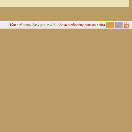
Tým
• Všechny časy jsou v UTC •
Smazat všechny cookies z fóra