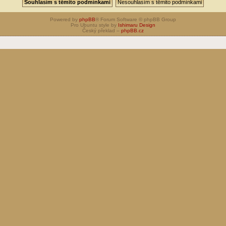
Powered by
phpBB
® Forum Software © phpBB Group
Pro Ubuntu style by
Ishimaru Design
Český překlad –
phpBB.cz