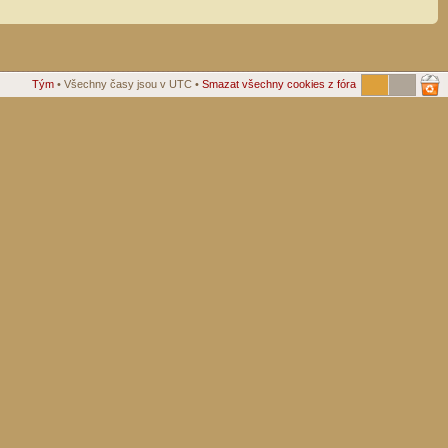
Tým
• Všechny časy jsou v UTC •
Smazat všechny cookies z fóra