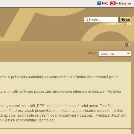
FAQ
Přihlásit se
Pokročilé hledání
Jazyk:
me si právo tyto podmínky kdykoliv změnit a učiníme vše potřebné pro to,
com
. phpBB software pouze zprostředkovává internetové diskuze. Pro další
ony v zemi, kde sídlí „PES“, nebo platné mezinárodní právo. Tato činnost
tné. IP adresy všech příspěvků jsou ukládány pro případné uplatnění těchto
o uživatel souhlasíte se všemi údaji uloženými v databázi. Přestože „PES“ ani
l vést ke kompromitaci těchto dat.