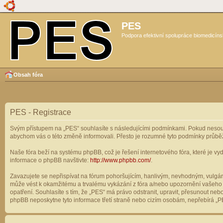
PES
Podpora efektivní spolupráce biomedicíns
Obsah fóra
PES - Registrace
Svým přístupem na „PES“ souhlasíte s následujícími podmínkami. Pokud nesouhl
abychom vás o této změně informovali. Přesto je rozumné tyto podmínky průbě
Naše fóra beží na systému phpBB, což je řešení internetového fóra, které je vyd
informace o phpBB navštivte:
http://www.phpbb.com/
.
Zavazujete se nepřispívat na fórum pohoršujícím, hanlivým, nevhodným, vulgárn
může vést k okamžitému a trvalému vykázání z fóra a/nebo upozornění vašeho p
opatření. Souhlasíte s tím, že „PES“ má právo odstranit, upravit, přesunout n
phpBB neposkytne tyto informace třetí straně nebo cizím osobám, nepřebírá „PE