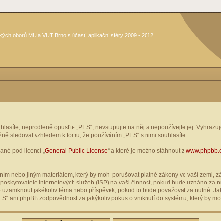
kých oborů MU a VUT Brno s účastí aplikační sféry 2009 - 2012
asíte, neprodleně opusťte „PES“, nevstupujte na něj a nepoužívejte jej. Vyhrazuje
žně sledovat vzhledem k tomu, že používáním „PES“ s nimi souhlasíte.
ané pod licencí „
General Public License
“ a které je možno stáhnout z
www.phpbb.
ím nebo jiným materiálem, který by mohl porušovat platné zákony ve vaší zemi, zák
oskytovatele internetových služeb (ISP) na vaši činnost, pokud bude uznáno za nu
ebo uzamknout jakékoliv téma nebo příspěvek, pokud to bude považovat za nutné. Jak
S“ ani phpBB zodpovědnost za jakýkoliv pokus o vniknutí do systému, který by moh