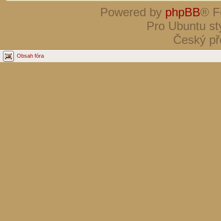
Powered by
phpBB
® F
Pro Ubuntu st
Český př
Obsah fóra