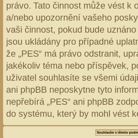
právo. Tato činnost může vést k 
a/nebo upozornění vašeho poskyt
vaši činnost, pokud bude uznáno
jsou ukládány pro případné uplatn
že „PES“ má právo odstranit, up
jakékoliv téma nebo příspěvek, 
uživatel souhlasíte se všemi úda
ani phpBB neposkytne tyto inform
nepřebírá „PES“ ani phpBB zodpo
do systému, který by mohl vést k