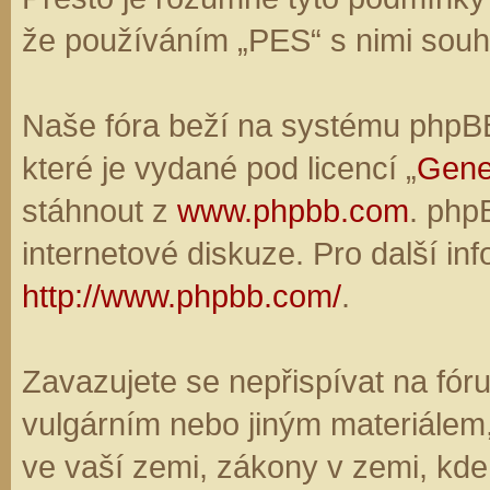
že používáním „PES“ s nimi souhl
Naše fóra beží na systému phpBB,
které je vydané pod licencí „
Gene
stáhnout z
www.phpbb.com
. php
internetové diskuze. Pro další in
http://www.phpbb.com/
.
Zavazujete se nepřispívat na fó
vulgárním nebo jiným materiálem,
ve vaší zemi, zákony v zemi, kde