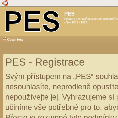
PES
Podpora efektivní spolupráce biomedicín
sféry 2009 - 2012
Obsah fóra
PES - Registrace
Svým přístupem na „PES“ souhlas
nesouhlasíte, neprodleně opusťte
nepoužívejte jej. Vyhrazujeme si
učiníme vše potřebné pro to, aby
Přesto je rozumné tyto podmínky