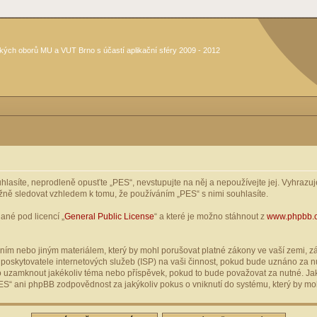
kých oborů MU a VUT Brno s účastí aplikační sféry 2009 - 2012
asíte, neprodleně opusťte „PES“, nevstupujte na něj a nepoužívejte jej. Vyhrazuje
žně sledovat vzhledem k tomu, že používáním „PES“ s nimi souhlasíte.
ané pod licencí „
General Public License
“ a které je možno stáhnout z
www.phpbb.
ím nebo jiným materiálem, který by mohl porušovat platné zákony ve vaší zemi, zák
oskytovatele internetových služeb (ISP) na vaši činnost, pokud bude uznáno za nu
ebo uzamknout jakékoliv téma nebo příspěvek, pokud to bude považovat za nutné. Jak
S“ ani phpBB zodpovědnost za jakýkoliv pokus o vniknutí do systému, který by moh