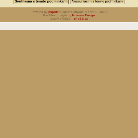
Powered by
phpBB
® Forum Software © phpBB Group
Pro Ubuntu style by
Ishimaru Design
Český překlad –
phpBB.cz