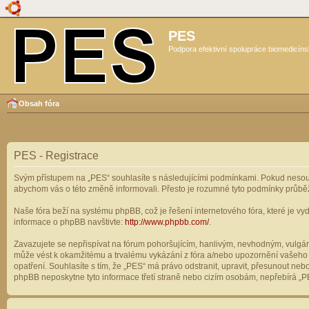
PES
Podpora efektivní spolupráce biomedicíns
Obsah fóra
PES - Registrace
Svým přístupem na „PES“ souhlasíte s následujícími podmínkami. Pokud nesouhl
abychom vás o této změně informovali. Přesto je rozumné tyto podmínky průbě
Naše fóra beží na systému phpBB, což je řešení internetového fóra, které je vyd
informace o phpBB navštivte:
http://www.phpbb.com/
.
Zavazujete se nepřispívat na fórum pohoršujícím, hanlivým, nevhodným, vulgárn
může vést k okamžitému a trvalému vykázání z fóra a/nebo upozornění vašeho p
opatření. Souhlasíte s tím, že „PES“ má právo odstranit, upravit, přesunout n
phpBB neposkytne tyto informace třetí straně nebo cizím osobám, nepřebírá „PE