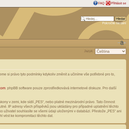
FAQ
Přihlásit se
Pokročilé hledání
Jazyk:
me si právo tyto podmínky kdykoliv změnit a učiníme vše potřebné pro to,
com
. phpBB software pouze zprostředkovává internetové diskuze. Pro další
ony v zemi, kde sídlí „PES“, nebo platné mezinárodní právo. Tato činnost
tné. IP adresy všech příspěvků jsou ukládány pro případné uplatnění těchto
o uživatel souhlasíte se všemi údaji uloženými v databázi. Přestože „PES“ ani
l vést ke kompromitaci těchto dat.