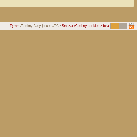
Tým
• Všechny časy jsou v UTC •
Smazat všechny cookies z fóra