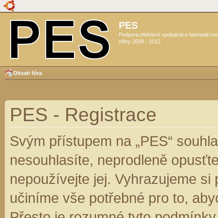
PES
Podpora efektivní spolupráce biomedicín
sféry 2009 - 2012
Obsah fóra
PES - Registrace
Svým přístupem na „PES“ souhlas
nesouhlasíte, neprodleně opusťte
nepoužívejte jej. Vyhrazujeme si
učiníme vše potřebné pro to, aby
Přesto je rozumné tyto podmínky