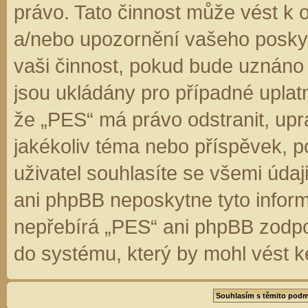
právo. Tato činnost může vést k 
a/nebo upozornění vašeho poskyt
vaši činnost, pokud bude uznáno
jsou ukládány pro případné uplatn
že „PES“ má právo odstranit, up
jakékoliv téma nebo příspěvek, 
uživatel souhlasíte se všemi úda
ani phpBB neposkytne tyto inform
nepřebírá „PES“ ani phpBB zodpo
do systému, který by mohl vést k