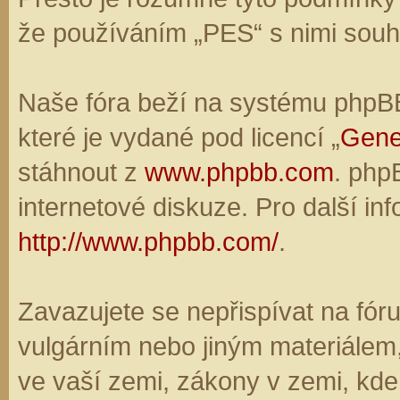
že používáním „PES“ s nimi souhl
Naše fóra beží na systému phpBB,
které je vydané pod licencí „
Gene
stáhnout z
www.phpbb.com
. php
internetové diskuze. Pro další in
http://www.phpbb.com/
.
Zavazujete se nepřispívat na fó
vulgárním nebo jiným materiálem,
ve vaší zemi, zákony v zemi, kde