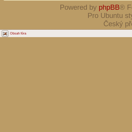
Powered by
phpBB
® F
Pro Ubuntu st
Český př
Obsah fóra