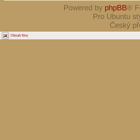
Powered by
phpBB
® F
Pro Ubuntu st
Český př
Obsah fóra