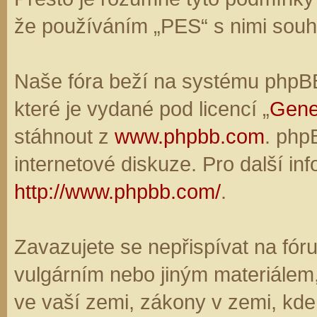
že používáním „PES“ s nimi souhl
Naše fóra beží na systému phpBB,
které je vydané pod licencí „
Gene
stáhnout z
www.phpbb.com
. php
internetové diskuze. Pro další in
http://www.phpbb.com/
.
Zavazujete se nepřispívat na fó
vulgárním nebo jiným materiálem,
ve vaší zemi, zákony v zemi, kde