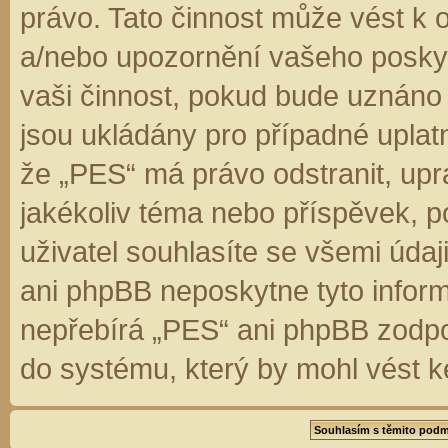
právo. Tato činnost může vést k 
a/nebo upozornění vašeho poskyt
vaši činnost, pokud bude uznáno
jsou ukládány pro případné uplatn
že „PES“ má právo odstranit, up
jakékoliv téma nebo příspěvek, 
uživatel souhlasíte se všemi úda
ani phpBB neposkytne tyto inform
nepřebírá „PES“ ani phpBB zodpo
do systému, který by mohl vést k