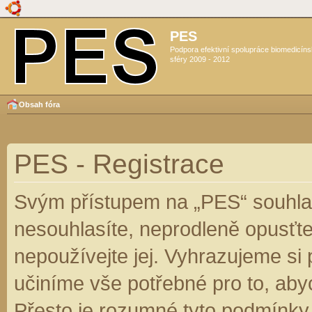
PES
Podpora efektivní spolupráce biomedicín
sféry 2009 - 2012
Obsah fóra
PES - Registrace
Svým přístupem na „PES“ souhlas
nesouhlasíte, neprodleně opusťte
nepoužívejte jej. Vyhrazujeme si
učiníme vše potřebné pro to, aby
Přesto je rozumné tyto podmínky