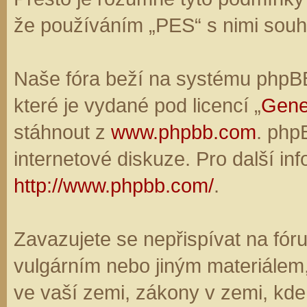
že používáním „PES“ s nimi souhl
Naše fóra beží na systému phpBB,
které je vydané pod licencí „
Gene
stáhnout z
www.phpbb.com
. php
internetové diskuze. Pro další in
http://www.phpbb.com/
.
Zavazujete se nepřispívat na fó
vulgárním nebo jiným materiálem,
ve vaší zemi, zákony v zemi, kde