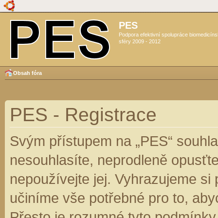
PES
Podpora efektivní spolupráce biomedicín
sféry 2009 - 2012
Obsah fóra
PES - Registrace
Svým přístupem na „PES“ souhlas
nesouhlasíte, neprodleně opusťte
nepoužívejte jej. Vyhrazujeme si
učiníme vše potřebné pro to, aby
Přesto je rozumné tyto podmínky