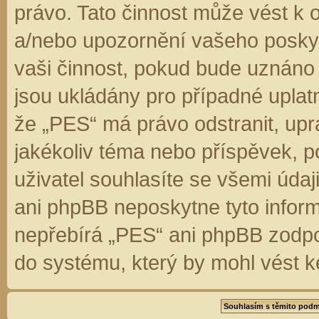
právo. Tato činnost může vést k 
a/nebo upozornění vašeho poskyt
vaši činnost, pokud bude uznáno
jsou ukládány pro případné uplatn
že „PES“ má právo odstranit, up
jakékoliv téma nebo příspěvek, 
uživatel souhlasíte se všemi úda
ani phpBB neposkytne tyto inform
nepřebírá „PES“ ani phpBB zodpo
do systému, který by mohl vést k