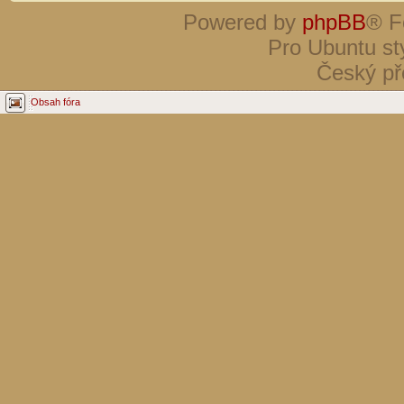
Powered by
phpBB
® F
Pro Ubuntu st
Český př
Obsah fóra