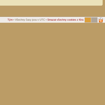
Tým
• Všechny časy jsou v UTC •
Smazat všechny cookies z fóra