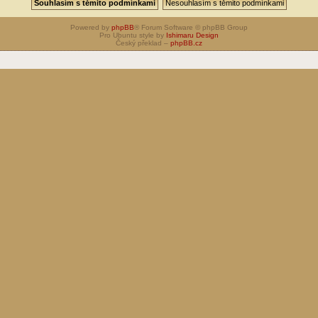
Powered by
phpBB
® Forum Software © phpBB Group
Pro Ubuntu style by
Ishimaru Design
Český překlad –
phpBB.cz