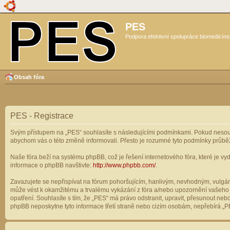
PES
Podpora efektivní spolupráce biomedicíns
Obsah fóra
PES - Registrace
Svým přístupem na „PES“ souhlasíte s následujícími podmínkami. Pokud nesouhl
abychom vás o této změně informovali. Přesto je rozumné tyto podmínky průbě
Naše fóra beží na systému phpBB, což je řešení internetového fóra, které je vyd
informace o phpBB navštivte:
http://www.phpbb.com/
.
Zavazujete se nepřispívat na fórum pohoršujícím, hanlivým, nevhodným, vulgárn
může vést k okamžitému a trvalému vykázání z fóra a/nebo upozornění vašeho p
opatření. Souhlasíte s tím, že „PES“ má právo odstranit, upravit, přesunout n
phpBB neposkytne tyto informace třetí straně nebo cizím osobám, nepřebírá „PE