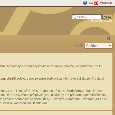
FAQ
Přihlásit se
Pokročilé hledání
Jazyk:
me si právo tyto podmínky kdykoliv změnit a učiníme vše potřebné pro to,
com
. phpBB software pouze zprostředkovává internetové diskuze. Pro další
ony v zemi, kde sídlí „PES“, nebo platné mezinárodní právo. Tato činnost
tné. IP adresy všech příspěvků jsou ukládány pro případné uplatnění těchto
o uživatel souhlasíte se všemi údaji uloženými v databázi. Přestože „PES“ ani
l vést ke kompromitaci těchto dat.