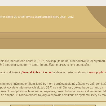
kých oborů MU a VUT Brno s účastí aplikační sféry 2009 - 2012
asíte, neprodleně opusťte „PES“, nevstupujte na něj a nepoužívejte jej. Vyhrazuje
žně sledovat vzhledem k tomu, že používáním „PES“ s nimi souhlasíte.
ané pod licencí „
General Public License
“ a které je možno stáhnout z
www.phpbb.
ím nebo jiným materiálem, který by mohl porušovat platné zákony ve vaší zemi, zák
oskytovatele internetových služeb (ISP) na vaši činnost, pokud bude uznáno za nu
ebo uzamknout jakékoliv téma nebo příspěvek, pokud to bude považovat za nutné. Jak
S“ ani phpBB zodpovědnost za jakýkoliv pokus o vniknutí do systému, který by moh