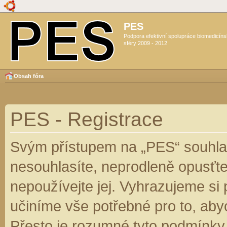
PES
Podpora efektivní spolupráce biomedicín
sféry 2009 - 2012
Obsah fóra
PES - Registrace
Svým přístupem na „PES“ souhlas
nesouhlasíte, neprodleně opusťte
nepoužívejte jej. Vyhrazujeme si
učiníme vše potřebné pro to, aby
Přesto je rozumné tyto podmínky