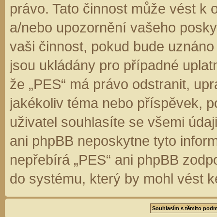
právo. Tato činnost může vést k 
a/nebo upozornění vašeho poskyt
vaši činnost, pokud bude uznáno
jsou ukládány pro případné uplatn
že „PES“ má právo odstranit, up
jakékoliv téma nebo příspěvek, 
uživatel souhlasíte se všemi úda
ani phpBB neposkytne tyto inform
nepřebírá „PES“ ani phpBB zodpo
do systému, který by mohl vést k