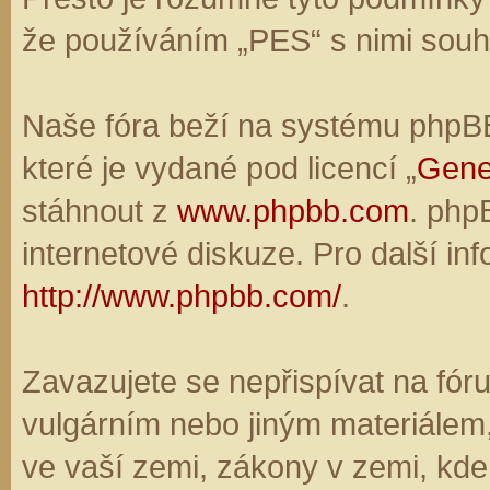
že používáním „PES“ s nimi souhl
Naše fóra beží na systému phpBB,
které je vydané pod licencí „
Gene
stáhnout z
www.phpbb.com
. php
internetové diskuze. Pro další in
http://www.phpbb.com/
.
Zavazujete se nepřispívat na fó
vulgárním nebo jiným materiálem,
ve vaší zemi, zákony v zemi, kde