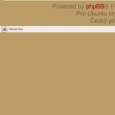
Powered by
phpBB
® F
Pro Ubuntu st
Český př
Obsah fóra