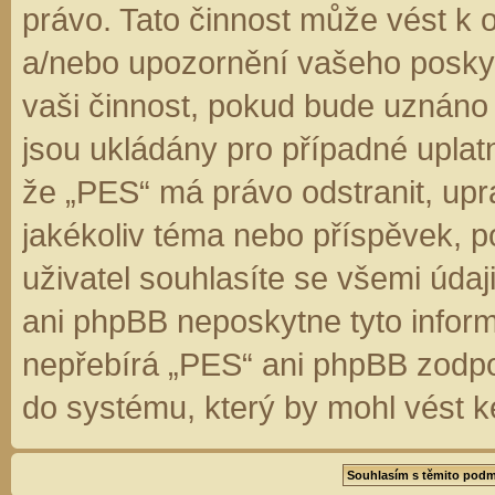
právo. Tato činnost může vést k 
a/nebo upozornění vašeho poskyt
vaši činnost, pokud bude uznáno
jsou ukládány pro případné uplatn
že „PES“ má právo odstranit, up
jakékoliv téma nebo příspěvek, 
uživatel souhlasíte se všemi úda
ani phpBB neposkytne tyto inform
nepřebírá „PES“ ani phpBB zodpo
do systému, který by mohl vést k