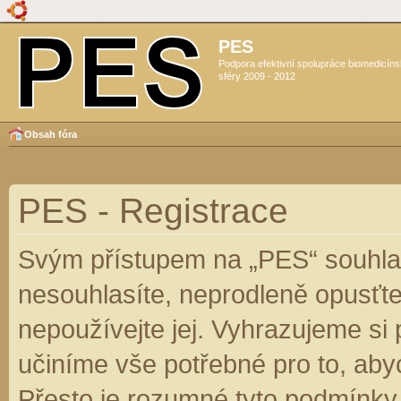
PES
Podpora efektivní spolupráce biomedicín
sféry 2009 - 2012
Obsah fóra
PES - Registrace
Svým přístupem na „PES“ souhlas
nesouhlasíte, neprodleně opusťte
nepoužívejte jej. Vyhrazujeme si
učiníme vše potřebné pro to, aby
Přesto je rozumné tyto podmínky