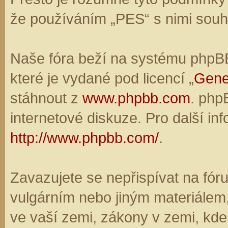
že používáním „PES“ s nimi souhl
Naše fóra beží na systému phpBB,
které je vydané pod licencí „
Gene
stáhnout z
www.phpbb.com
. php
internetové diskuze. Pro další in
http://www.phpbb.com/
.
Zavazujete se nepřispívat na fó
vulgárním nebo jiným materiálem,
ve vaší zemi, zákony v zemi, kde