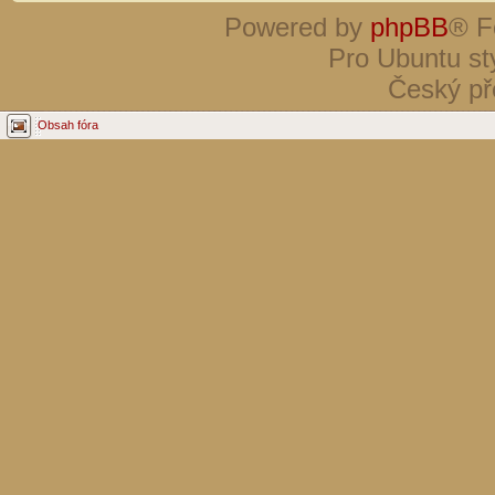
Powered by
phpBB
® F
Pro Ubuntu st
Český př
Obsah fóra