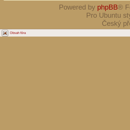
Powered by
phpBB
® F
Pro Ubuntu st
Český př
Obsah fóra