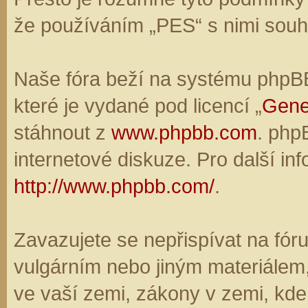
že používáním „PES“ s nimi souhl
Naše fóra beží na systému phpBB,
které je vydané pod licencí „
Gene
stáhnout z
www.phpbb.com
. php
internetové diskuze. Pro další in
http://www.phpbb.com/
.
Zavazujete se nepřispívat na fó
vulgárním nebo jiným materiálem,
ve vaší zemi, zákony v zemi, kde