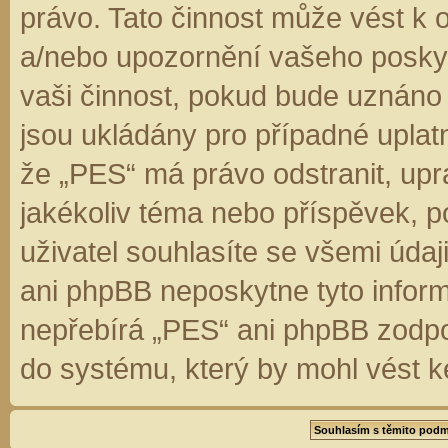
právo. Tato činnost může vést k 
a/nebo upozornění vašeho poskyt
vaši činnost, pokud bude uznáno
jsou ukládány pro případné uplatn
že „PES“ má právo odstranit, up
jakékoliv téma nebo příspěvek, 
uživatel souhlasíte se všemi úda
ani phpBB neposkytne tyto inform
nepřebírá „PES“ ani phpBB zodpo
do systému, který by mohl vést k