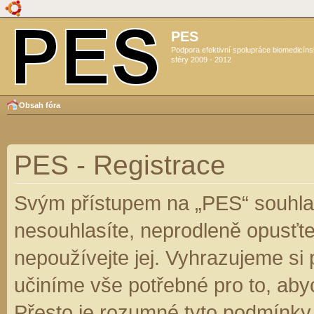
PES
Podpora efektivní spolupráce biomedicín
sféry 2009 - 2012
Obsah fóra
PES - Registrace
Svým přístupem na „PES“ souhlas
nesouhlasíte, neprodleně opusťte
nepoužívejte jej. Vyhrazujeme si
učiníme vše potřebné pro to, aby
Přesto je rozumné tyto podmínky